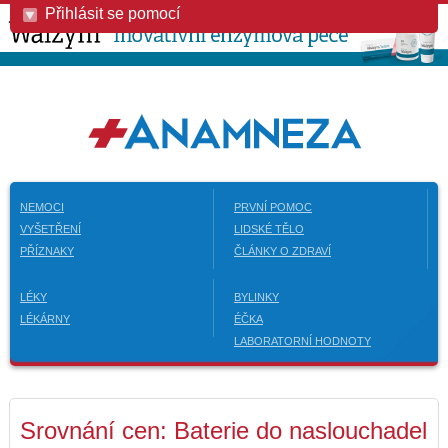
Přihlásit se pomocí
NEMOCI
PRVNÍ POMOC
VYŠETŘENÍ
LIDSKÉ TĚLO
PŘÍZNAKY
ČLÁNKY O ZDRAVÍ
LÉKY
BYLINKY
LÉKÁRNY
ÉČKA
LABORATORNÍ HODNOTY
Srovnání cen: Baterie do naslouchadel