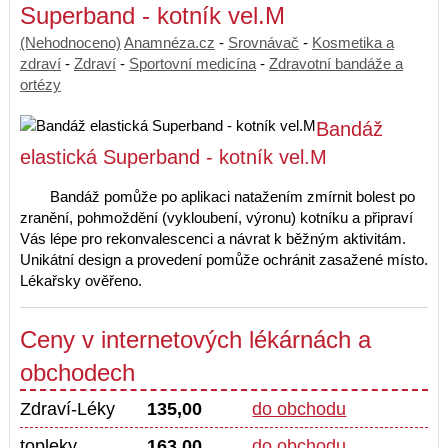
Superband - kotník vel.M
(Nehodnoceno)
Anamnéza.cz
-
Srovnávač
-
Kosmetika a
zdraví
-
Zdraví
-
Sportovní medicína
-
Zdravotní bandáže a
ortézy
Bandáž
elastická Superband - kotník vel.M
Bandáž pomůže po aplikaci natažením zmírnit bolest po
zranění, pohmoždění (vykloubení, výronu) kotníku a připraví
Vás lépe pro rekonvalescenci a návrat k běžným aktivitám.
Unikátní design a provedení pomůže ochránit zasažené místo.
Lékařsky ověřeno.
Ceny v internetových lékárnách a
obchodech
Zdraví-Léky
135,00
do obchodu
topleky
163,00
do obchodu