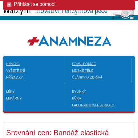
Přihlásit se pomocí
NEMOCI
PRVNÍ POMOC
VYŠETŘENÍ
LIDSKÉ TĚLO
PŘÍZNAKY
ČLÁNKY O ZDRAVÍ
LÉKY
BYLINKY
LÉKÁRNY
ÉČKA
LABORATORNÍ HODNOTY
Srovnání cen: Bandáž elastická