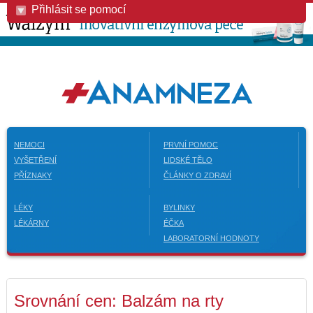
Přihlásit se pomocí
NEMOCI
PRVNÍ POMOC
VYŠETŘENÍ
LIDSKÉ TĚLO
PŘÍZNAKY
ČLÁNKY O ZDRAVÍ
LÉKY
BYLINKY
LÉKÁRNY
ÉČKA
LABORATORNÍ HODNOTY
Srovnání cen: Balzám na rty