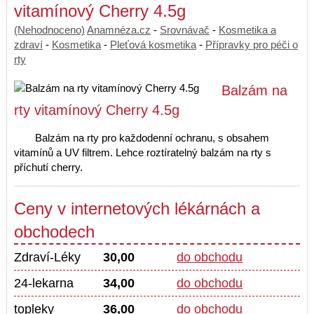
vitamínový Cherry 4.5g
(Nehodnoceno)
Anamnéza.cz
-
Srovnávač
-
Kosmetika a
zdraví
-
Kosmetika
-
Pleťová kosmetika
-
Přípravky pro péči o
rty
Balzám na
rty vitamínový Cherry 4.5g
Balzám na rty pro každodenní ochranu, s obsahem
vitamínů a UV filtrem. Lehce roztíratelný balzám na rty s
příchutí cherry.
Ceny v internetových lékárnách a
obchodech
Zdraví-Léky
30,00
do obchodu
24-lekarna
34,00
do obchodu
topleky
36,00
do obchodu