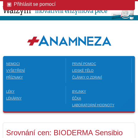
Přihlásit se pomocí
NEMOCI
PRVNÍ POMOC
VYŠETŘENÍ
LIDSKÉ TĚLO
PŘÍZNAKY
ČLÁNKY O ZDRAVÍ
LÉKY
BYLINKY
LÉKÁRNY
ÉČKA
LABORATORNÍ HODNOTY
Srovnání cen: BIODERMA Sensibio