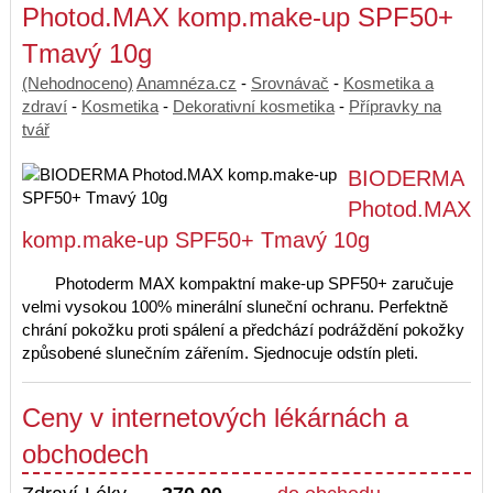
Photod.MAX komp.make-up SPF50+
Tmavý 10g
(Nehodnoceno)
Anamnéza.cz
-
Srovnávač
-
Kosmetika a
zdraví
-
Kosmetika
-
Dekorativní kosmetika
-
Přípravky na
tvář
BIODERMA
Photod.MAX
komp.make-up SPF50+ Tmavý 10g
Photoderm MAX kompaktní make-up SPF50+ zaručuje
velmi vysokou 100% minerální sluneční ochranu. Perfektně
chrání pokožku proti spálení a předchází podráždění pokožky
způsobené slunečním zářením. Sjednocuje odstín pleti.
Ceny v internetových lékárnách a
obchodech