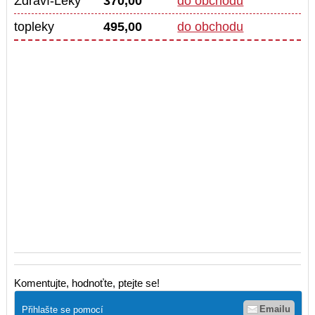
Zdraví-Léky
370,00
do obchodu
topleky
495,00
do obchodu
Komentujte, hodnoťte, ptejte se!
Emailu
Přihlašte se pomocí