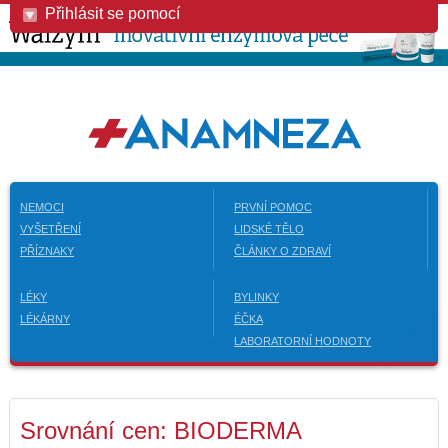
Přihlásit se pomocí
NEMOCI
PRVNÍ POMOC
VYŠETŘENÍ
LIDSKÉ TĚLO
PŘÍZNAKY
ČLÁNKY O ZDRAVÍ
LÉKY
BYLINKY
LÉKÁRNY
ÉČKA
LABORATORNÍ HODNOTY
Srovnání cen: BIODERMA