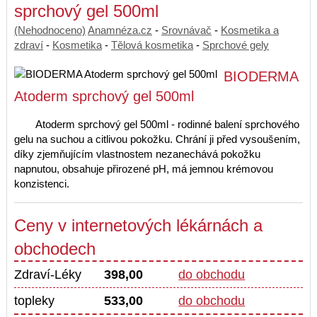
sprchový gel 500ml
(Nehodnoceno)
Anamnéza.cz
-
Srovnávač
-
Kosmetika a
zdraví
-
Kosmetika
-
Tělová kosmetika
-
Sprchové gely
BIODERMA
Atoderm sprchový gel 500ml
Atoderm sprchový gel 500ml - rodinné balení sprchového
gelu na suchou a citlivou pokožku. Chrání ji před vysoušením,
díky zjemňujícím vlastnostem nezanechává pokožku
napnutou, obsahuje přirozené pH, má jemnou krémovou
konzistenci.
Ceny v internetových lékárnách a
obchodech
Zdraví-Léky
398,00
do obchodu
topleky
533,00
do obchodu