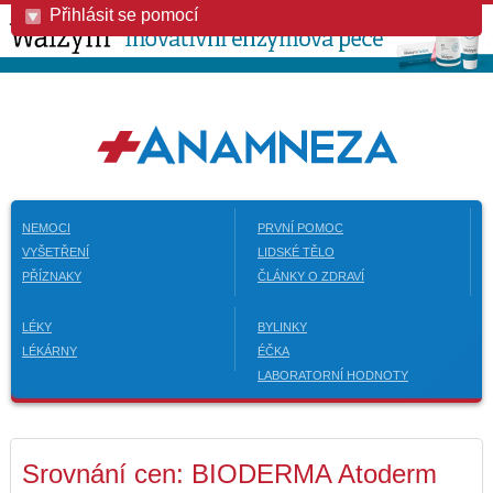
Přihlásit se pomocí
NEMOCI
PRVNÍ POMOC
VYŠETŘENÍ
LIDSKÉ TĚLO
PŘÍZNAKY
ČLÁNKY O ZDRAVÍ
LÉKY
BYLINKY
LÉKÁRNY
ÉČKA
LABORATORNÍ HODNOTY
Srovnání cen: BIODERMA Atoderm