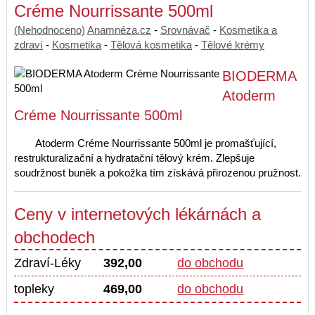
Créme Nourrissante 500ml
(Nehodnoceno)
Anamnéza.cz
-
Srovnávač
-
Kosmetika a
zdraví
-
Kosmetika
-
Tělová kosmetika
-
Tělové krémy
BIODERMA
Atoderm
Créme Nourrissante 500ml
Atoderm Créme Nourrissante 500ml je promašťující,
restrukturalizační a hydratační tělový krém. Zlepšuje
soudržnost buněk a pokožka tím získává přirozenou pružnost.
Ceny v internetových lékárnách a
obchodech
Zdraví-Léky
392,00
do obchodu
topleky
469,00
do obchodu