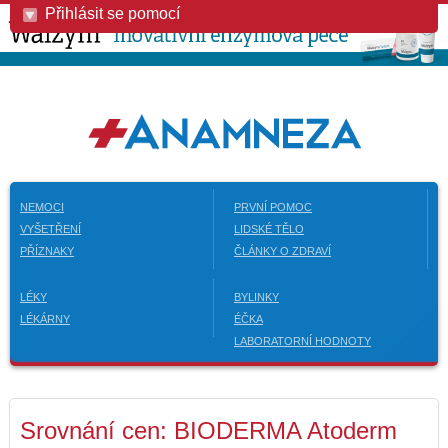
Přihlásit se pomocí
NEMOCI
PRVNÍ POMOC
VYŠETŘENÍ
LIDSKÉ TĚLO
PŘÍZNAKY
ČLÁNKY O ZDRAVÍ
LÉKY
BYLINKY
LÉKÁRNY
ÉČKA
LABORATORNÍ HODNOTY
Srovnání cen: BIODERMA Atoderm