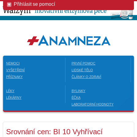
Přihlásit se pomocí
NEMOCI
PRVNÍ POMOC
VYŠETŘENÍ
LIDSKÉ TĚLO
PŘÍZNAKY
ČLÁNKY O ZDRAVÍ
LÉKY
BYLINKY
LÉKÁRNY
ÉČKA
LABORATORNÍ HODNOTY
Srovnání cen: BI 10 Vyhřívací