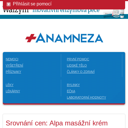
Přihlásit se pomocí
NEMOCI
PRVNÍ POMOC
VYŠETŘENÍ
LIDSKÉ TĚLO
PŘÍZNAKY
ČLÁNKY O ZDRAVÍ
LÉKY
BYLINKY
LÉKÁRNY
ÉČKA
LABORATORNÍ HODNOTY
Srovnání cen: Alpa masážní krém