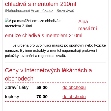
chladivá s mentolem 210ml
(Nehodnoceno)
Anamnéza.cz
-
Srovnávač
Alpa
masážní
emulze chladivá s mentolem 210ml
Je určena pro uvolňující masáž po sportovní nebo fyzické
námaze. Bylinné extrakty a mentol napomáhají prokrvení
pokožky, uvolnění a regeneraci svalů.
Ceny v internetových lékárnách a
obchodech
Zdraví-Léky
58,00
do obchodu
topleky
70,00
do obchodu