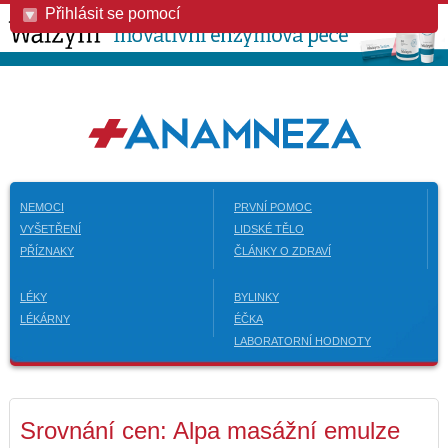
Přihlásit se pomocí
NEMOCI
PRVNÍ POMOC
VYŠETŘENÍ
LIDSKÉ TĚLO
PŘÍZNAKY
ČLÁNKY O ZDRAVÍ
LÉKY
BYLINKY
LÉKÁRNY
ÉČKA
LABORATORNÍ HODNOTY
Srovnání cen: Alpa masážní emulze