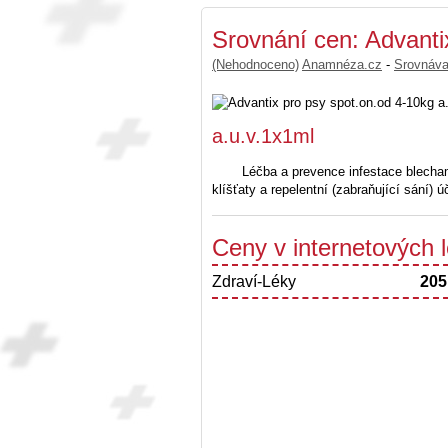
Srovnání cen: Advanti
(Nehodnoceno)
Anamnéza.cz
-
Srovnáv
a.u.v.1x1ml
Léčba a prevence infestace blechami
klíšťaty a repelentní (zabraňující sání) 
Ceny v internetových
Zdraví-Léky
205