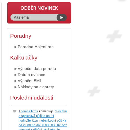
Poradny
Poradna Hojení ran
Kalkulačky
Výpočet data porodu
Datum ovulace
Výpočet BMI
Náklady na cigarety
Poslední události
Thomas firms
komentuje:
"Poctivá
a spolehlivá půjčka do 24
hodin.Seriózní nebankovní půjčka
od 2 000 Kč do 60 000 000 Kč bez
nutnosti zajištění. Vyžadován