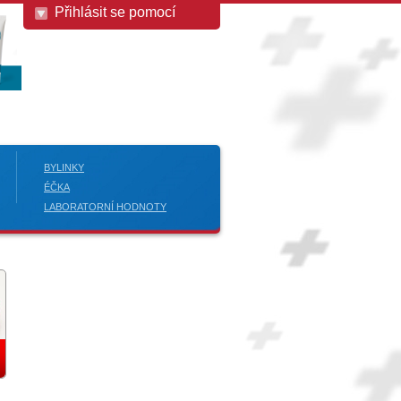
Přihlásit se pomocí
BYLINKY
ÉČKA
LABORATORNÍ HODNOTY