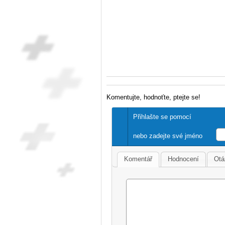
Komentujte, hodnoťte, ptejte se!
Přihlašte se pomocí
nebo zadejte své jméno
Komentář
Hodnocení
Otá