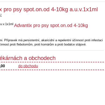
x pro psy spot.on.od 4-10kg a.u.v.1x1ml
ač
Advantix pro psy spot.on.od 4-10kg
. Přípravek má persistentní, akaricidní a repelentní účinnost proti infestaci
účinnost proti flebotomům, proti komárům a proti bodalce stájové.
 lékárnách a obchodech
,00
do obchodu