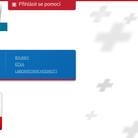
Přihlásit se pomocí
BYLINKY
ÉČKA
LABORATORNÍ HODNOTY