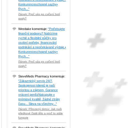
Konkurenceschopné sazby•
Rych..."
článek: Proč vás po cvičení bolí
svaly?
Westlake komentuje:
"Potřebujete
finanční podporu? Nabízíme
rychlé a flexibilní půjčky pro
osobní potřeby, financování
podnikání a neočekávané výdaje.•
Konkurenceschopné sazby•
Rych..."
článek: Proč vás po cvičení bolí
svaly?
SteveMeds Pharmacy komentuje:
"Zákaznický servis 24/7,
Spokojenost klientů je naší
prioritou a zájmem, Garance
vrácení penězNakupujte v
prémiové kvalitě, žádné ztráty
času... Sleva na všechny..."
článek: Přirozený detox: Jak naši
předkové čistili tělo a proč to stále
funguje