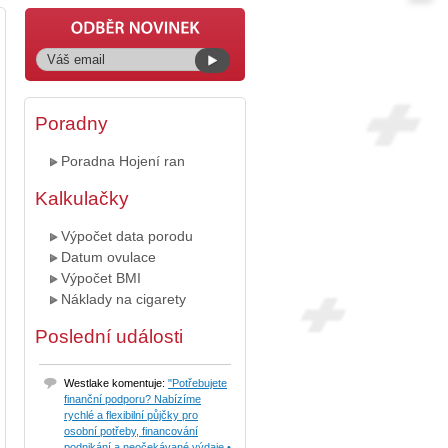
Poradny
Poradna Hojení ran
Kalkulačky
Výpočet data porodu
Datum ovulace
Výpočet BMI
Náklady na cigarety
Poslední události
Westlake komentuje:
"Potřebujete
finanční podporu? Nabízíme
rychlé a flexibilní půjčky pro
osobní potřeby, financování
podnikání a neočekávané výdaje.•