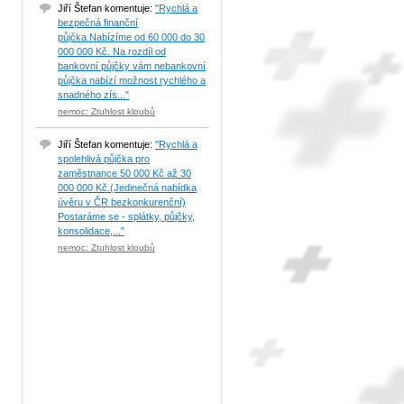
Jiří Štefan komentuje:
"Rychlá a
bezpečná finanční
půjčka.Nabízíme od 60 000 do 30
000 000 Kč. Na rozdíl od
bankovní půjčky vám nebankovní
půjčka nabízí možnost rychlého a
snadného zís..."
nemoc: Ztuhlost kloubů
Jiří Štefan komentuje:
"Rychlá a
spolehlivá půjčka pro
zaměstnance 50 000 Kč až 30
000 000 Kč.(Jedinečná nabídka
úvěru v ČR bezkonkurenční)
Postaráme se - splátky, půjčky,
konsolidace,..."
nemoc: Ztuhlost kloubů