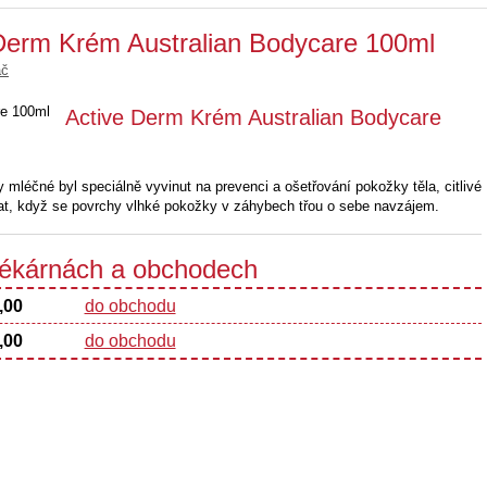
 Derm Krém Australian Bodycare 100ml
ač
Active Derm Krém Australian Bodycare
 mléčné byl speciálně vyvinut na prevenci a ošetřování pokožky těla, citlivé
tat, když se povrchy vlhké pokožky v záhybech třou o sebe navzájem.
 lékárnách a obchodech
,00
do obchodu
,00
do obchodu