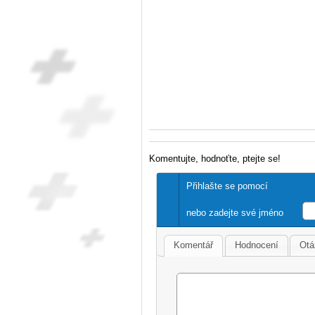
Komentujte, hodnoťte, ptejte se!
Přihlašte se pomocí
nebo zadejte své jméno
Komentář
Hodnocení
Otá