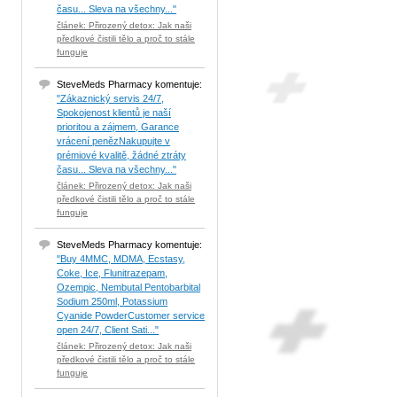
času... Sleva na všechny..."
článek: Přirozený detox: Jak naši
předkové čistili tělo a proč to stále
funguje
SteveMeds Pharmacy komentuje:
"Zákaznický servis 24/7,
Spokojenost klientů je naší
prioritou a zájmem, Garance
vrácení penězNakupujte v
prémiové kvalitě, žádné ztráty
času... Sleva na všechny..."
článek: Přirozený detox: Jak naši
předkové čistili tělo a proč to stále
funguje
SteveMeds Pharmacy komentuje:
"Buy 4MMC, MDMA, Ecstasy,
Coke, Ice, Flunitrazepam,
Ozempic, Nembutal Pentobarbital
Sodium 250ml, Potassium
Cyanide PowderCustomer service
open 24/7, Client Sati..."
článek: Přirozený detox: Jak naši
předkové čistili tělo a proč to stále
funguje