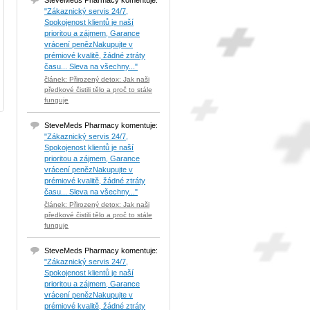
SteveMeds Pharmacy komentuje:
"Zákaznický servis 24/7,
Spokojenost klientů je naší
prioritou a zájmem, Garance
vrácení penězNakupujte v
prémiové kvalitě, žádné ztráty
času... Sleva na všechny..."
článek: Přirozený detox: Jak naši
předkové čistili tělo a proč to stále
funguje
SteveMeds Pharmacy komentuje:
"Zákaznický servis 24/7,
Spokojenost klientů je naší
prioritou a zájmem, Garance
vrácení penězNakupujte v
prémiové kvalitě, žádné ztráty
času... Sleva na všechny..."
článek: Přirozený detox: Jak naši
předkové čistili tělo a proč to stále
funguje
SteveMeds Pharmacy komentuje:
"Zákaznický servis 24/7,
Spokojenost klientů je naší
prioritou a zájmem, Garance
vrácení penězNakupujte v
prémiové kvalitě, žádné ztráty