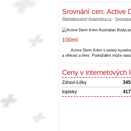
Srovnání cen: Active
(Nehodnoceno)
Anamnéza.cz
-
Srovnáv
100ml
Active Derm Krém s estery kyseliny
a vlhkost a tření. Podráždění může nas
Ceny v internetových
Zdraví-Léky
345
topleky
417