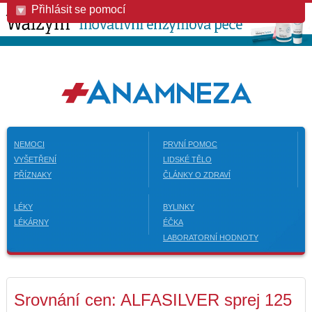
Přihlásit se pomocí
NEMOCI
PRVNÍ POMOC
VYŠETŘENÍ
LIDSKÉ TĚLO
PŘÍZNAKY
ČLÁNKY O ZDRAVÍ
LÉKY
BYLINKY
LÉKÁRNY
ÉČKA
LABORATORNÍ HODNOTY
Srovnání cen: ALFASILVER sprej 125