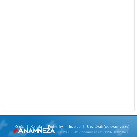
O nás
Kontakt
Podmínky
Inzerce
Srovnávač (testovací verze)
© 2003 - 2017 anamneza.cz - ISSN 1802-8489