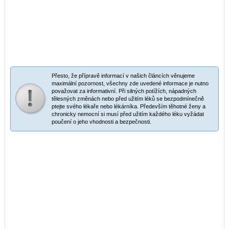
Přesto, že přípravě informací v našich článcích věnujeme
maximální pozornost, všechny zde uvedené informace je nutno
považovat za informativní. Při silných potížích, nápadných
tělesných změnách nebo před užitím léků se bezpodmínečně
ptejte svého lékaře nebo lékárníka. Především těhotné ženy a
chronicky nemocní si musí před užitím každého léku vyžádat
poučení o jeho vhodnosti a bezpečnosti.