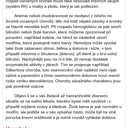
rozpad červených krvinek může také nesoulad krevních skupin
(systém Rh) u matky a plodu, který je tak poškozen.
Anémie neboli chudokrevnost se neobjeví z ničeho nic
(kromě vrozených chorob), tělo má totiž nějaké zásoby a krvinky
se hlavně neustále tvoří. Při rozpadu hemoglobinu se pak utvoří
bilirubin neboli žluté barvivo, které můžeme zpozorovat při
poranění, například kolene, na němž se následně utvoří
modřina, která postupně mění barvy. Hemolýza může vyvolat
také žluté zabarvení sliznic, bělma a dokonce i kůže, v tom
případě mluvíme o žloutence (ikterus), při které je v krvi volný
bilirubin. Náchylnější jsou na ni ti lidé, již nemají dostatek
enzymatické aktivity v játrech. Tím se projevuje například
Gilbertova choroba, toto onemocnění však naštěstí není nijak
vážné a pacientům s tímto onemocněním dokonce hrozí menší
riziko vzniku aterosklerózy. Choroby závažného charakteru jsou
pak poměrně vzácné.
Objeví-li se u vás žlutavé až naoranžovělé zbarvení,
obraťte se na svého lékaře, kterého byste měli navštívit i v
případě zvýšené únavy a bledosti. Žlutá barva je pak normální u
modřin, ale jestliže se u vás vytvářejí často, může být na vině
porucha krevní srážlivosti a je nutné rovněž vyhledat doktora.