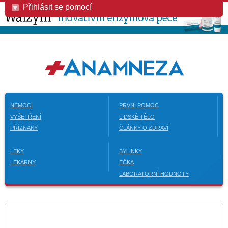
Přihlásit se pomocí
NEMOCI
PRVNÍ POMOC
VYŠETŘENÍ
LIDSKÉ TĚLO
PŘÍZNAKY
ČLÁNKY O ZDRAVÍ
LÉKY
BYLINKY
LÉKÁRNY
ÉČKA
LABORATORNÍ HODNOTY