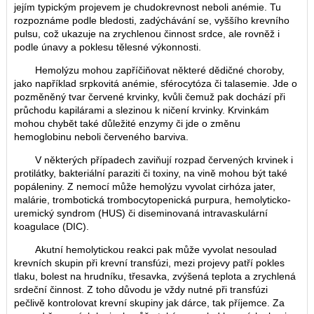
jejím typickým projevem je chudokrevnost neboli anémie. Tu
rozpoznáme podle bledosti, zadýchávání se, vyššího krevního
pulsu, což ukazuje na zrychlenou činnost srdce, ale rovněž i
podle únavy a poklesu tělesné výkonnosti.
Hemolýzu mohou zapříčiňovat některé dědičné choroby,
jako například srpkovitá anémie, sférocytóza či talasemie. Jde o
pozměněný tvar červené krvinky, kvůli čemuž pak dochází při
průchodu kapilárami a slezinou k ničení krvinky. Krvinkám
mohou chybět také důležité enzymy či jde o změnu
hemoglobinu neboli červeného barviva.
V některých případech zaviňují rozpad červených krvinek i
protilátky, bakteriální paraziti či toxiny, na vině mohou být také
popáleniny. Z nemocí může hemolýzu vyvolat cirhóza jater,
malárie, trombotická trombocytopenická purpura, hemolyticko-
uremický syndrom (HUS) či diseminovaná intravaskulární
koagulace (DIC).
Akutní hemolytickou reakci pak může vyvolat nesoulad
krevních skupin při krevní transfúzi, mezi projevy patří pokles
tlaku, bolest na hrudníku, třesavka, zvýšená teplota a zrychlená
srdeční činnost. Z toho důvodu je vždy nutné při transfúzi
pečlivě kontrolovat krevní skupiny jak dárce, tak příjemce. Za