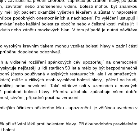
 v závislosti na prvotní chorobě. Například po zranění hlavy, po pádu
m, závratím nebo zhoršenému vidění. Bolesti mohou být známkou
y měl být pacient okamžitě vyšetřen lékařem a zůstat v naprostém
ři chřipce podobných onemocněních a nachlazení. Po vyléčení ustupují i
 smrkání nebo kašlání bolest za obočím nebo v čelistní kosti, může jít i
 dutin.nebo zánětu mozkových blan. V tom případě je nutná návštěva
okým krevním tlakem mohou vznikat bolesti hlavy v zadní části
 v průběhu dopoledne odeznívají.
a viditelné rozšíření spánkových cév upozorňují na onemocnění
skytuje nejčastěji u lidí starších 50 let a mělo by být bezpodmínečně
odný (často používaná v asijských restauracích, ale i ve smažených
ách) může u citlivých osob vyvolávat bolesti hlavy, pálení na hrudi,
bličeji nebo nevolnost. Také nitritové soli v uzeninách a masných
ě podobné bolesti hlavy. Přemíra alkoholu způsobuje všem dobře
nost, chvění, případně pocit na zvracení.
lejším účinkem některého léku - upozornění je většinou uvedeno v
k při užívání léků proti bolestem hlavy. Při dlouhodobém pravidelném
 bolest.