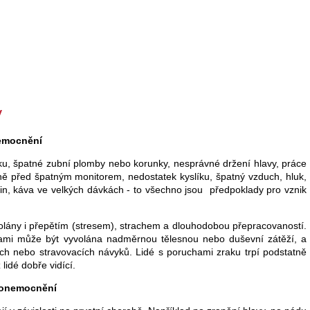
y
nemocnění
špatné zubní plomby nebo korunky, nesprávné držení hlavy, práce
ně před špatným monitorem, nedostatek kyslíku, špatný vzduch, hluk,
tin, káva ve velkých dávkách - to všechno jsou předpoklady pro vznik
ány i přepětím (stresem), strachem a dlouhodobou přepracovaností.
mi může být vyvolána nadměrnou tělesnou nebo duševní zátěží, a
h nebo stravovacích návyků. Lidé s poruchami zraku trpí podstatně
lidé dobře vidící.
í onemocnění