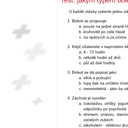
Test: jakým typem bole
U každé otázky vyberte jednu od
Bolest se projevuje:
pouze na jedné straně h
kruhovitě po celé hlavě
na spáncích a za očima
Když zůstanete v naprostém kli
4 - 72 hodin
několik hodin až dnů
půl až dvě hodiny
Bolest se dá popsat jako:
silná a pulzující
tupý tlak na určitém míst
nesnesitelná - jako by 
Záchvat je vyvolán:
čokoládou, oříšky, jogu
odpočinku po psychické č
stresem, únavou, staros
zaťatých zubech
alkoholem - většinou d