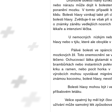
Druhotné bolesti hlavy vznikají
nebo nárazu může dojít k boleste
poranění mozku. V tomto případě b
klidu. Bolesti hlavy vznikají také p
bolesti hlavy. Zvětšuje-li se však při
o známky zánětu vedlejších nosních
lékaře a intenzivní léčba.
U nemocných nízkým nebo vys
hlavy nebo v týlu, které ale obvykle
Pálivé bolesti ve spáncích 
mozkových žil. Toto onemocnění se vy
léčeno. Ochucovací látka glutamát s
brambůrkách nebo instantních polévk
krku a ramen, nebo pocit horka v o
výrobcích mohou vyvolávat migrén
známou kocovinu, bolest hlavy, nevol
Bolesti hlavy mohou být i ved
příbalovém letáku.
Velice opatrný by měl být člově
užívání může samotný lék způsobovat