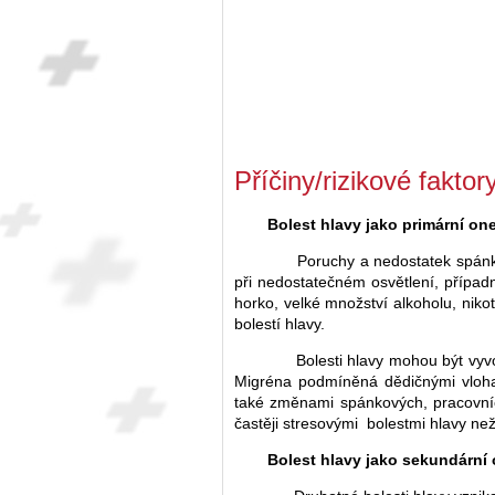
Příčiny/rizikové faktor
Bolest hlavy jako primární o
Poruchy a nedostatek spánku, 
při nedostatečném osvětlení, případ
horko, velké množství alkoholu, niko
bolestí hlavy.
Bolesti hlavy mohou být vyvol
Migréna podmíněná dědičnými vloha
také změnami spánkových, pracovníc
častěji stresovými bolestmi hlavy než 
Bolest hlavy jako sekundárn