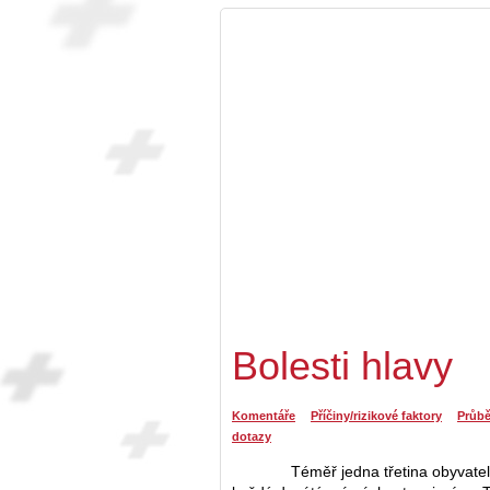
Bolesti hlavy
Komentáře
Příčiny/rizikové faktory
Průb
dotazy
Téměř jedna třetina obyvatelstv