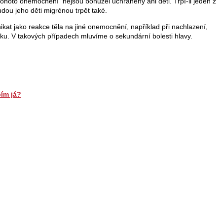
ohoto onemocnění nejsou bohužel uchráněny ani děti. Trpí-li jeden z
udou jeho děti migrénou trpět také.
t jako reakce těla na jiné onemocnění, například při nachlazení,
ku. V takových případech mluvíme o sekundární bolesti hlavy.
pím já?