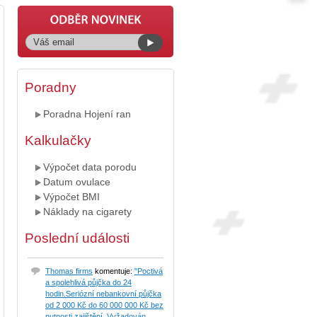
Poradny
Poradna Hojení ran
Kalkulačky
Výpočet data porodu
Datum ovulace
Výpočet BMI
Náklady na cigarety
Poslední události
Thomas firms
komentuje:
"Poctivá
a spolehlivá půjčka do 24
hodin.Seriózní nebankovní půjčka
od 2 000 Kč do 60 000 000 Kč bez
nutnosti zajištění. Vyžadován