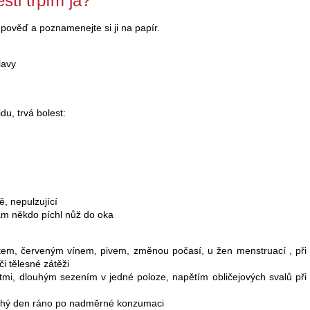
sti trpím já?
pověď a poznamenejte si ji na papír.
lavy
du, trvá bolest:
ě, nepulzující
vám někdo píchl nůž do oka
rtem, červeným vínem, pivem, změnou počasí, u žen menstruací , při
i tělesné zátěži
tmi, dlouhým sezením v jedné poloze, napětím obličejových svalů při
ruhý den ráno po nadměrné konzumaci