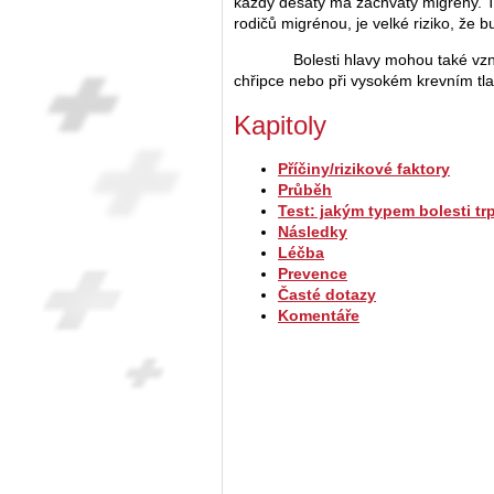
každý desátý má záchvaty migrény. T
rodičů migrénou, je velké riziko, že b
Bolesti hlavy mohou také vznika
chřipce nebo při vysokém krevním tla
Kapitoly
Příčiny/rizikové faktory
Průběh
Test: jakým typem bolesti tr
Následky
Léčba
Prevence
Časté dotazy
Komentáře