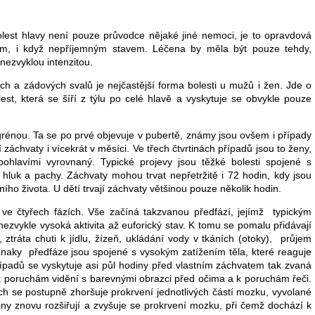
t hlavy není pouze průvodce nějaké jiné nemoci, je to opravdová
m, i když nepříjemným stavem. Léčena by měla být pouze tehdy,
 nezvyklou intenzitou.
 a zádových svalů je nejčastější forma bolesti u mužů i žen. Jde o
est, která se šíří z týlu po celé hlavě a vyskytuje se obvykle pouze
rénou. Ta se po prvé objevuje v pubertě, známy jsou ovšem i případy
 záchvaty i vícekrát v měsíci. Ve třech čtvrtinách případů jsou to ženy,
hlavími vyrovnaný. Typické projevy jsou těžké bolesti spojené s
o, hluk a pachy. Záchvaty mohou trvat nepřetržitě i 72 hodin, kdy jsou
ího života. U dětí trvají záchvaty většinou pouze několik hodin.
tyřech fázích. Vše začíná takzvanou předfází, jejímž typickým
nezvykle vysoká aktivita až euforický stav. K tomu se pomalu přidávají
 ztráta chuti k jídlu, žízeň, ukládání vody v tkáních (otoky), průjem
naky předfáze jsou spojené s vysokým zatížením těla, které reaguje
řípadů se vyskytuje asi půl hodiny před vlastním záchvatem tak zvaná
 k poruchám vidění s barevnými obrazci před očima a k poruchám řeči.
ích se postupně zhoršuje prokrvení jednotlivých částí mozku, vyvolané
pny znovu rozšiřují a zvyšuje se prokrvení mozku, při čemž dochází k