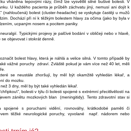
zku vháněna tepovými rázy, čímž lze vysvětlit silné bušivé bolesti. V
ku. U každého pacienta je průběh záchvatu jiný, nemusí ani dojít k
á\" (nahloučená) bolest (cluster-headache) se vyskytuje častěji u mužů
odzim. Dochází při ní k těžkým bolestem hlavy za očima (jako by byla v
slzením, ucpaným nosem a pocitem paniky.
uralgií. Typickými projevy je palčivé bodání v obličeji nebo v hlavě,
e se objevovat i stokrát denně.
označit bolest hlavy, která je náhlá a velice silná. V tomto případě by
aké vážné poruchy zdraví. Zvláště pokud je vám více než 40 let, měli
ře.
 které se neustále zhoršují, by měl být okamžitě vyhledán lékař, a
ení do mozku.
le než 3 dny, měl by být také vyhledán lékař.
chřipkou\", bolesti v týlu či bolesti spojené s extrémní přecitlivělostí na
jevem zánětu mozkových blan (meningitidy). Tento zdravotní stav si
 a spojené s poruchami vidění, rovnováhy, krátkodobé paměti či
evem těžké neurologické poruchy, vyvolané např. nádorem nebo