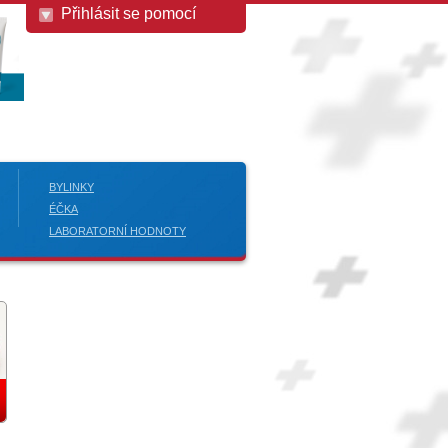
Přihlásit se pomocí
BYLINKY
ÉČKA
LABORATORNÍ HODNOTY