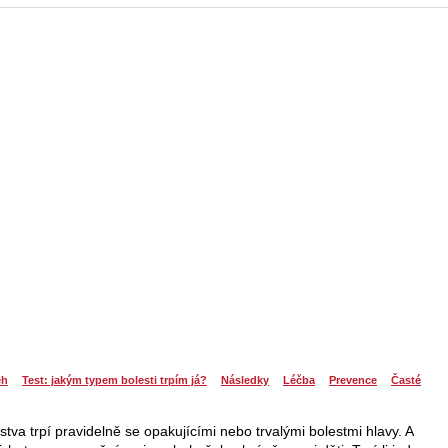
ěh
Test: jakým typem bolesti trpím já?
Následky
Léčba
Prevence
Časté
a trpí pravidelně se opakujícími nebo trvalými bolestmi hlavy. A