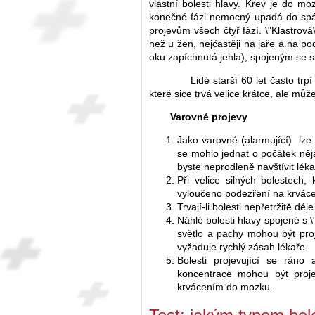
vlastní bolesti hlavy. Krev je do mo
konečné fázi nemocný upadá do spán
projevům všech čtyř fází. \"Klastrov
než u žen, nejčastěji na jaře a na p
oku zapíchnutá jehla), spojeným se 
Lidé starší 60 let často trpí ne
které sice trvá velice krátce, ale můž
Varovné projevy
Jako varovné (alarmující) lze 
se mohlo jednat o počátek něj
byste neprodleně navštívit léka
Při velice silných bolestech,
vyloučeno podezření na krvác
Trvají-li bolesti nepřetržitě dé
Náhlé bolesti hlavy spojené s \"
světlo a pachy mohou být pro
vyžaduje rychlý zásah lékaře.
Bolesti projevující se ráno
koncentrace mohou být proj
krvácením do mozku.