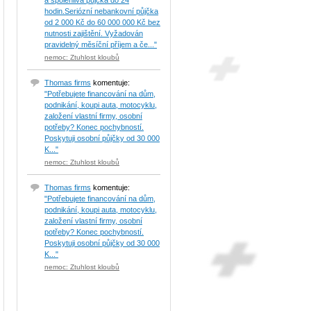
a spolehlivá půjčka do 24
hodin.Seriózní nebankovní půjčka
od 2 000 Kč do 60 000 000 Kč bez
nutnosti zajištění. Vyžadován
pravidelný měsíční příjem a če..."
nemoc: Ztuhlost kloubů
Thomas firms
komentuje:
"Potřebujete financování na dům,
podnikání, koupi auta, motocyklu,
založení vlastní firmy, osobní
potřeby? Konec pochybností.
Poskytuji osobní půjčky od 30 000
K..."
nemoc: Ztuhlost kloubů
Thomas firms
komentuje:
"Potřebujete financování na dům,
podnikání, koupi auta, motocyklu,
založení vlastní firmy, osobní
potřeby? Konec pochybností.
Poskytuji osobní půjčky od 30 000
K..."
nemoc: Ztuhlost kloubů