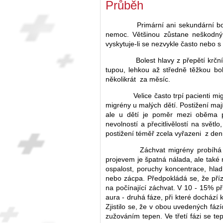
Průběh
Primární ani sekundární boles
nemoc. Většinou zůstane neškodný
vyskytuje-li se nezvykle často nebo s
Bolest hlavy z přepětí krčních
tupou, lehkou až středně těžkou bol
několikrát za měsíc.
Velice často trpí pacienti mig
migrény u malých dětí. Postižení mají
ale u dětí je poměr mezi oběma po
nevolností a přecitlivělostí na světl
postižení téměř zcela vyřazeni z denn
Záchvat migrény probíhá ve č
projevem je špatná nálada, ale také 
ospalost, poruchy koncentrace, hlad,
nebo zácpa. Předpokládá se, že příz
na počínající záchvat. V 10 - 15% p
aura - druhá fáze, při které dochází
Zjistilo se, že v obou uvedených fáz
zužováním tepen. Ve třetí fázi se te