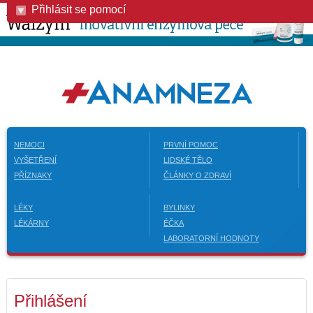
Přihlásit se pomocí
NEMOCI
PRVNÍ POMOC
VYŠETŘENÍ
LIDSKÉ TĚLO
PŘÍZNAKY
ČLÁNKY O ZDRAVÍ
LÉKY
BYLINKY
LÉKÁRNY
ÉČKA
LABORATORNÍ HODNOTY
Přihlášení