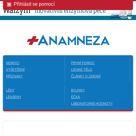
Přihlásit se pomocí
NEMOCI
PRVNÍ POMOC
VYŠETŘENÍ
LIDSKÉ TĚLO
PŘÍZNAKY
ČLÁNKY O ZDRAVÍ
LÉKY
BYLINKY
LÉKÁRNY
ÉČKA
LABORATORNÍ HODNOTY