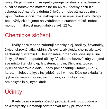
mízy. Při jejím sušení se opět vyvarujeme slunce a teploměr v
sušárně nastavíme maximálně na 45 °C. Kořeny bezu lze
vykopat buď na jaře v dubnu či květnu, nebo až na podzim v
říjnu. Řádně je očistíme, nakrájíme a sušíme jako květy. Drogy
bezu vždy skladujeme na vzdušném a suchém místě, neboť
mohou mít vlhkost maximálně ve výši 12 %.
Chemické složení
Květy bezu v sobě zahrnují éterický olej, hořčiny, flavonoidy,
živice, slizovité látky, eldrin, třísloviny, alkaloidy, cholin, ale také
sacharidy či vitamin C. Dále obsahují organické kyseliny a jiné
látky, jež mají potopudné účinky. Ve složení bezové kůry zaujímá
své místo éterický olej, fytosterin, cholin, třísloviny, živice,
kyselina valerová a další. Plody pak obsahují vitaminy B a C,
karoten, železo a kyseliny jablečnou i vinnou. Dále se skládají z
glykosidu sambunigrinu, sambucinu, sambukyaninu,
aminokyselin a jiných látek.
Účinky
Květy bezu černého působí protizánětlivě, potopudně a
sekretolyticky. Pomáhají odstraňovat hleny při zánětech