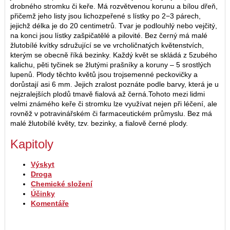
drobného stromku či keře. Má rozvětvenou korunu a bílou dřeň,
přičemž jeho listy jsou lichozpeřené s lístky po 2−3 párech,
jejichž délka je do 20 centimetrů. Tvar je podlouhlý nebo vejčitý,
na konci jsou lístky zašpičatělé a pilovité. Bez černý má malé
žlutobílé kvítky sdružující se ve vrcholičnatých květenstvích,
kterým se obecně říká bezinky. Každý květ se skládá z 5zubého
kalichu, pěti tyčinek se žlutými prašníky a koruny – 5 srostlých
lupenů. Plody těchto květů jsou trojsemenné peckovičky a
dorůstají asi 6 mm. Jejich zralost poznáte podle barvy, která je u
nejzralejších plodů tmavě fialová až černá.Tohoto mezi lidmi
velmi známého keře či stromku lze využívat nejen při léčení, ale
rovněž v potravinářském či farmaceutickém průmyslu. Bez má
malé žlutobílé květy, tzv. bezinky, a fialově černé plody.
Kapitoly
Výskyt
Droga
Chemické složení
Účinky
Komentáře