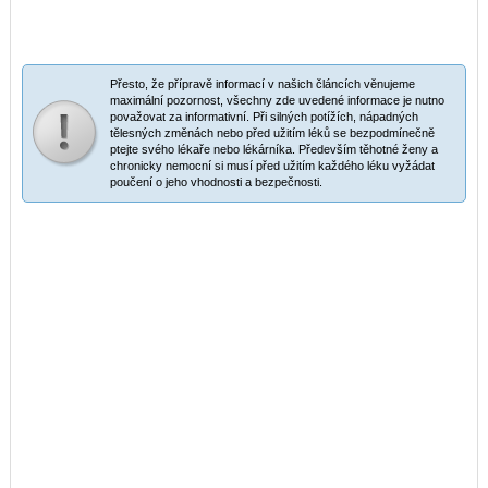
Přesto, že přípravě informací v našich článcích věnujeme
maximální pozornost, všechny zde uvedené informace je nutno
považovat za informativní. Při silných potížích, nápadných
tělesných změnách nebo před užitím léků se bezpodmínečně
ptejte svého lékaře nebo lékárníka. Především těhotné ženy a
chronicky nemocní si musí před užitím každého léku vyžádat
poučení o jeho vhodnosti a bezpečnosti.