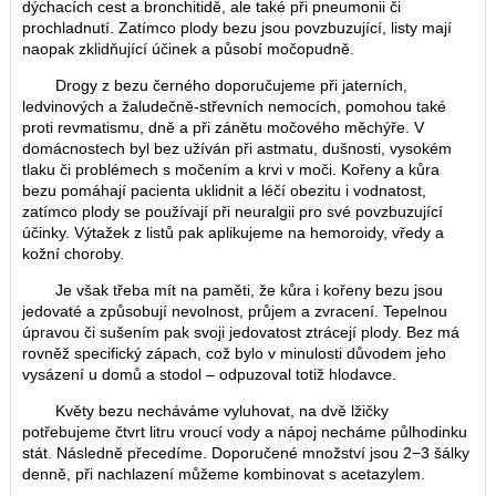
dýchacích cest a bronchitidě, ale také při pneumonii či
prochladnutí. Zatímco plody bezu jsou povzbuzující, listy mají
naopak zklidňující účinek a působí močopudně.
Drogy z bezu černého doporučujeme při jaterních,
ledvinových a žaludečně-střevních nemocích, pomohou také
proti revmatismu, dně a při zánětu močového měchýře. V
domácnostech byl bez užíván při astmatu, dušnosti, vysokém
tlaku či problémech s močením a krvi v moči. Kořeny a kůra
bezu pomáhají pacienta uklidnit a léčí obezitu i vodnatost,
zatímco plody se používají při neuralgii pro své povzbuzující
účinky. Výtažek z listů pak aplikujeme na hemoroidy, vředy a
kožní choroby.
Je však třeba mít na paměti, že kůra i kořeny bezu jsou
jedovaté a způsobují nevolnost, průjem a zvracení. Tepelnou
úpravou či sušením pak svoji jedovatost ztrácejí plody. Bez má
rovněž specifický zápach, což bylo v minulosti důvodem jeho
vysázení u domů a stodol – odpuzoval totiž hlodavce.
Květy bezu necháváme vyluhovat, na dvě lžičky
potřebujeme čtvrt litru vroucí vody a nápoj necháme půlhodinku
stát. Následně přecedíme. Doporučené množství jsou 2−3 šálky
denně, při nachlazení můžeme kombinovat s acetazylem.