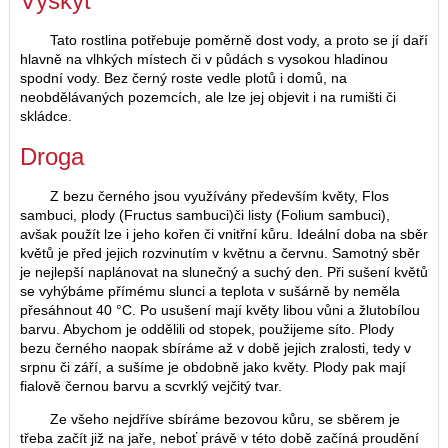
Výskyt
Tato rostlina potřebuje poměrně dost vody, a proto se jí daří
hlavně na vlhkých místech či v půdách s vysokou hladinou
spodní vody. Bez černý roste vedle plotů i domů, na
neobdělávaných pozemcích, ale lze jej objevit i na rumišti či
skládce.
Droga
Z bezu černého jsou využívány především květy, Flos
sambuci, plody (Fructus sambuci)či listy (Folium sambuci),
avšak použít lze i jeho kořen či vnitřní kůru. Ideální doba na sběr
květů je před jejich rozvinutím v květnu a červnu. Samotný sběr
je nejlepší naplánovat na slunečný a suchý den. Při sušení květů
se vyhýbáme přímému slunci a teplota v sušárně by neměla
přesáhnout 40 °C. Po usušení mají květy libou vůni a žlutobílou
barvu. Abychom je oddělili od stopek, použijeme síto. Plody
bezu černého naopak sbíráme až v době jejich zralosti, tedy v
srpnu či září, a sušíme je obdobně jako květy. Plody pak mají
fialově černou barvu a scvrklý vejčitý tvar.
Ze všeho nejdříve sbíráme bezovou kůru, se sběrem je
třeba začít již na jaře, neboť právě v této době začíná proudění