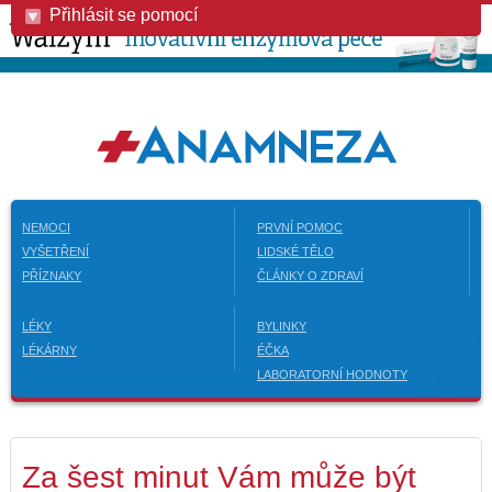
Přihlásit se pomocí
NEMOCI
PRVNÍ POMOC
VYŠETŘENÍ
LIDSKÉ TĚLO
PŘÍZNAKY
ČLÁNKY O ZDRAVÍ
LÉKY
BYLINKY
LÉKÁRNY
ÉČKA
LABORATORNÍ HODNOTY
Za šest minut Vám může být