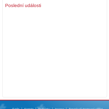
Poslední události
O nás
Kontakt
Podmínky
Inzerce
Srovnávač (testovací verze)