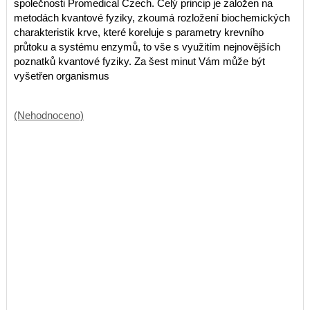
společnosti Promedical Czech. Celý princip je založen na
metodách kvantové fyziky, zkoumá rozložení biochemických
charakteristik krve, které koreluje s parametry krevního
průtoku a systému enzymů, to vše s využitím nejnovějších
poznatků kvantové fyziky. Za šest minut Vám může být
vyšetřen organismus
(Nehodnoceno)