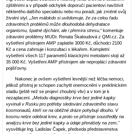
zjištěními a v případě odchylek doporučí pacientovi navštívit
některého dalšího specialistu nebo mu poradí, jak změnit svůj
životní styl.
„Jen málokdo si uvědomuje, že za celou řadu
zdravotních problémů může dlouhodobá dehydratace
organismu, špatné dýchání, ale i přemíra stresu,“
komentuje
zdravotní problémy MUDr. Renata Škaloudová z QMI.cz. Za
vyšetření přístrojem AMP zaplatíte 3000 Kč, důchodci 2100
Kč a cena zahrnuje i konzultaci s lékařem. Kompletní
vyšetření všech 117 parametrů klasickými metodami stojí až
35 000 Kč. Vyšetření AMP přístrojem ale neproplácí zdravotní
pojišťovny.
Nakonec je ovšem vyšetření levnější než léčba nemoci,
jelikož přístroj je schopen zachytit onemocnění v preklinickém
stadiu (ještě než se projeví zhoubný vliv) a v tom je k
nezaplacení.
„Metodu diagnostiky krve bez jediné kapky
vyvinuli v Rusku pro potřeby sledování zdravotního stavu
kosmonautů, kteří se na oběžné dráze pohybují dlouho. V
kosmu nelze odebrat krev, a proto se přístroje soustředily na
analýzu krve bez jediné kapky a údaje přenášely na zem,"
vysvětluje Ing. Ladislav Čapek, předseda představenstva