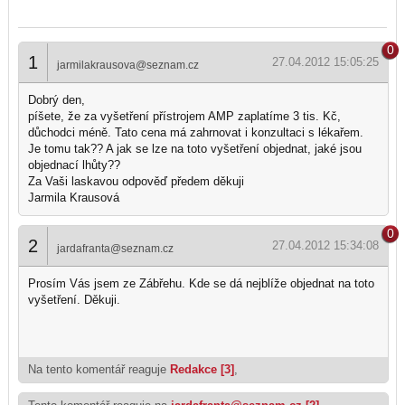
0
1
27.04.2012 15:05:25
jarmilakrausova@seznam.cz
Dobrý den,
píšete, že za vyšetření přístrojem AMP zaplatíme 3 tis. Kč,
důchodci méně. Tato cena má zahrnovat i konzultaci s lékařem.
Je tomu tak?? A jak se lze na toto vyšetření objednat, jaké jsou
objednací lhůty??
Za Vaši laskavou odpověď předem děkuji
Jarmila Krausová
0
2
27.04.2012 15:34:08
jardafranta@seznam.cz
Prosím Vás jsem ze Zábřehu. Kde se dá nejblíže objednat na toto
vyšetření. Děkuji.
Na tento komentář reaguje
Redakce [3]
,