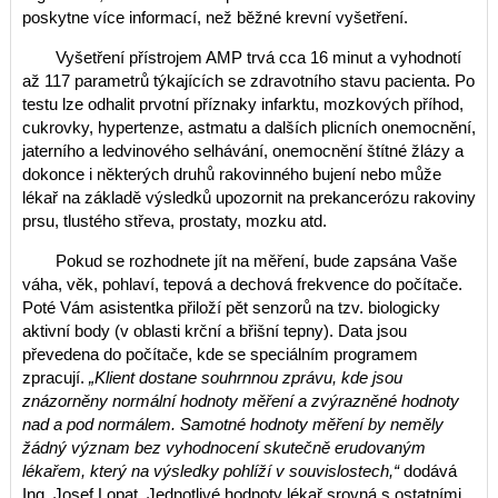
poskytne více informací, než běžné krevní vyšetření.
Vyšetření přístrojem AMP trvá cca 16 minut a vyhodnotí
až 117 parametrů týkajících se zdravotního stavu pacienta. Po
testu lze odhalit prvotní příznaky infarktu, mozkových příhod,
cukrovky, hypertenze, astmatu a dalších plicních onemocnění,
jaterního a ledvinového selhávání, onemocnění štítné žlázy a
dokonce i některých druhů rakovinného bujení nebo může
lékař na základě výsledků upozornit na prekancerózu rakoviny
prsu, tlustého střeva, prostaty, mozku atd.
Pokud se rozhodnete jít na měření, bude zapsána Vaše
váha, věk, pohlaví, tepová a dechová frekvence do počítače.
Poté Vám asistentka přiloží pět senzorů na tzv. biologicky
aktivní body (v oblasti krční a břišní tepny). Data jsou
převedena do počítače, kde se speciálním programem
zpracují.
„Klient dostane souhrnnou zprávu, kde jsou
znázorněny normální hodnoty měření a zvýrazněné hodnoty
nad a pod normálem. Samotné hodnoty měření by neměly
žádný význam bez vyhodnocení skutečně erudovaným
lékařem, který na výsledky pohlíží v souvislostech,“
dodává
Ing. Josef Lopat. Jednotlivé hodnoty lékař srovná s ostatními