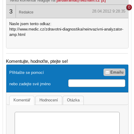
Tento komentář reaguje na
jardafranta@seznam.cz [2]
0
3
28.04.2012 9:28:35
Redakce
Nasle jsem tento odkaz:
http://www.medic.cz/zdravotni-diagnostika/neinvazivni-analyzator-
amp.html
Komentujte, hodnoťte, ptejte se!
Emailu
Přihlašte se pomocí
nebo zadejte své jméno
Komentář
Hodnocení
Otázka