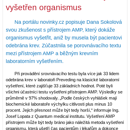
vyšetřen organismus
Na portálu novinky.cz popisuje Dana Sokolová
svou zkušenost s přístrojem AMP, který dokáže
organismus vyšetřit, aniž by musela být pacientovi
odebrána krev. Zúčastnila se porovnávacího textu
mezi přístrojem AMP a běžným krevním
laboratorním vyšetřením.
Při provádění srovnávacího testu byla více jak 33 lidem
odebrána krev v laboratoři Preveding na klasické laboratorní
vyšetření, které zajišťuje 33 základních hodnot. Poté byli
všichni účastníci testu vyšetřeni přístrojem AMP. Výsledky se
průměrně v 97% shodovaly. „Podle českých vyhlášek mají
biochemické laboratoře výchylku citlivosti plus minus 10
procent. Jejich přesnost může být tedy horší,“ informuje Ing.
Josef Lopata z Quantum medical institutu. Vyšetření AMP
přístrojem může být tedy bráno jako náležitá metoda vyšetření
organismu, která ušetří čas pacientům i lékařům a dokonce