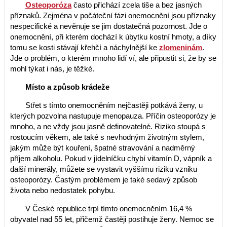
Osteoporóza
často přichází zcela tiše a bez jasných
příznaků. Zejména v počáteční fázi onemocnění jsou příznaky
nespecifické a nevěnuje se jim dostatečná pozornost. Jde o
onemocnění, při kterém dochází k úbytku kostní hmoty, a díky
tomu se kosti stávají křehčí a náchylnější ke
zlomeninám
.
Jde o problém, o kterém mnoho lidí ví, ale připustit si, že by se
mohl týkat i nás, je těžké.
Místo a způsob krádeže
Střet s tímto onemocněním nejčastěji potkává ženy, u
kterých pozvolna nastupuje menopauza. Příčin osteoporózy je
mnoho, a ne vždy jsou jasně definovatelné. Riziko stoupá s
rostoucím věkem, ale také s nevhodným životným stylem,
jakým může být kouření, špatné stravování a nadměrný
příjem alkoholu. Pokud v jídelníčku chybí vitamín D, vápník a
další minerály, můžete se vystavit vyššímu riziku vzniku
osteoporózy. Častým problémem je také sedavý způsob
života nebo nedostatek pohybu.
V České republice trpí tímto onemocněním 16,4 %
obyvatel nad 55 let, přičemž častěji postihuje ženy. Nemoc se