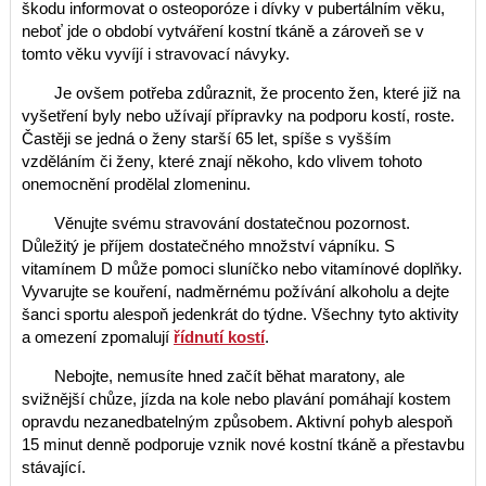
škodu informovat o osteoporóze i dívky v pubertálním věku,
neboť jde o období vytváření kostní tkáně a zároveň se v
tomto věku vyvíjí i stravovací návyky.
Je ovšem potřeba zdůraznit, že procento žen, které již na
vyšetření byly nebo užívají přípravky na podporu kostí, roste.
Častěji se jedná o ženy starší 65 let, spíše s vyšším
vzděláním či ženy, které znají někoho, kdo vlivem tohoto
onemocnění prodělal zlomeninu.
Věnujte svému stravování dostatečnou pozornost.
Důležitý je příjem dostatečného množství vápníku. S
vitamínem D může pomoci sluníčko nebo vitamínové doplňky.
Vyvarujte se kouření, nadměrnému požívání alkoholu a dejte
šanci sportu alespoň jedenkrát do týdne. Všechny tyto aktivity
a omezení zpomalují
řídnutí kostí
.
Nebojte, nemusíte hned začít běhat maratony, ale
svižnější chůze, jízda na kole nebo plavání pomáhají kostem
opravdu nezanedbatelným způsobem. Aktivní pohyb alespoň
15 minut denně podporuje vznik nové kostní tkáně a přestavbu
stávající.