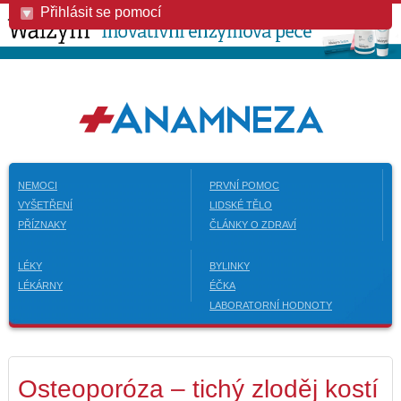
Přihlásit se pomocí
NEMOCI
PRVNÍ POMOC
VYŠETŘENÍ
LIDSKÉ TĚLO
PŘÍZNAKY
ČLÁNKY O ZDRAVÍ
LÉKY
BYLINKY
LÉKÁRNY
ÉČKA
LABORATORNÍ HODNOTY
Osteoporóza – tichý zloděj kostí