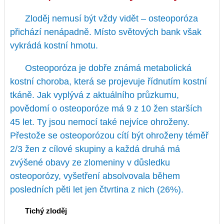
Zloděj nemusí být vždy vidět – osteoporóza
přichází nenápadně. Místo světových bank však
vykrádá kostní hmotu.
Osteoporóza je dobře známá metabolická
kostní choroba, která se projevuje řídnutím kostní
tkáně. Jak vyplývá z aktuálního průzkumu,
povědomí o osteoporóze má 9 z 10 žen starších
45 let. Ty jsou nemocí také nejvíce ohroženy.
Přestože se osteoporózou cítí být ohroženy téměř
2/3 žen z cílové skupiny a každá druhá má
zvýšené obavy ze zlomeniny v důsledku
osteoporózy, vyšetření absolvovala během
posledních pěti let jen čtvrtina z nich (26%).
Tichý zloděj