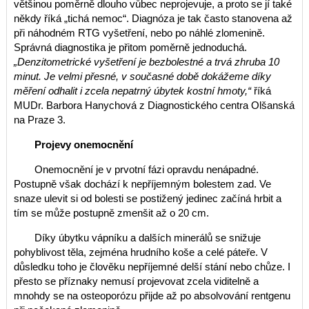
většinou poměrně dlouho vůbec neprojevuje, a proto se jí také
někdy říká „tichá nemoc“. Diagnóza je tak často stanovena až
při náhodném RTG vyšetření, nebo po náhlé zlomenině.
Správná diagnostika je přitom poměrně jednoduchá.
„Denzitometrické vyšetření je bezbolestné a trvá zhruba 10
minut. Je velmi přesné, v současné době dokážeme díky
měření odhalit i zcela nepatrný úbytek kostní hmoty,“
říká
MUDr. Barbora Hanychová z Diagnostického centra Olšanská
na Praze 3.
Projevy onemocnění
Onemocnění je v prvotní fázi opravdu nenápadné.
Postupně však dochází k nepříjemným bolestem zad. Ve
snaze ulevit si od bolesti se postižený jedinec začíná hrbit a
tím se může postupně zmenšit až o 20 cm.
Díky úbytku vápníku a dalších minerálů se snižuje
pohyblivost těla, zejména hrudního koše a celé páteře. V
důsledku toho je člověku nepříjemné delší stání nebo chůze. I
přesto se příznaky nemusí projevovat zcela viditelně a
mnohdy se na osteoporózu přijde až po absolvování rentgenu