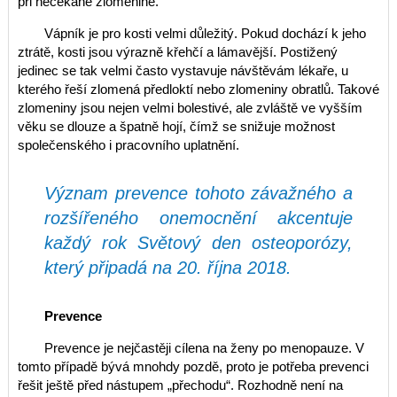
při nečekané zlomenině.
Vápník je pro kosti velmi důležitý. Pokud dochází k jeho
ztrátě, kosti jsou výrazně křehčí a lámavější. Postižený
jedinec se tak velmi často vystavuje návštěvám lékaře, u
kterého řeší zlomená předloktí nebo zlomeniny obratlů. Takové
zlomeniny jsou nejen velmi bolestivé, ale zvláště ve vyšším
věku se dlouze a špatně hojí, čímž se snižuje možnost
společenského i pracovního uplatnění.
Význam prevence tohoto závažného a
rozšířeného onemocnění akcentuje
každý rok Světový den osteoporózy,
který připadá na 20. října 2018.
Prevence
Prevence je nejčastěji cílena na ženy po menopauze. V
tomto případě bývá mnohdy pozdě, proto je potřeba prevenci
řešit ještě před nástupem „přechodu“. Rozhodně není na