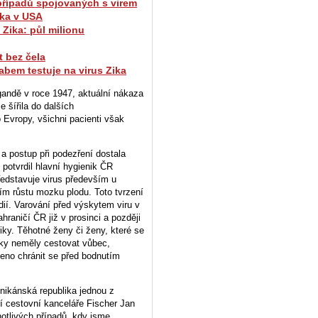
0 případů spojovaných s virem
ika v USA
 Zika: půl milionu
 bez čela
abem testuje na virus Zika
Ugandě v roce 1947, aktuální nákaza
e šířila do dalších
 Evropy, všichni pacienti však
a postup při podezření dostala
potvrdil hlavní hygienik ČR
ředstavuje virus především u
ím růstu mozku plodu. Toto tvrzení
dií. Varování před výskytem viru v
ahraničí ČR již v prosinci a později
riky. Těhotné ženy či ženy, které se
iky neměly cestovat vůbec,
no chránit se před bodnutím
ikánská republika jednou z
čí cestovní kanceláře Fischer Jan
otlivých případů, kdy jsme