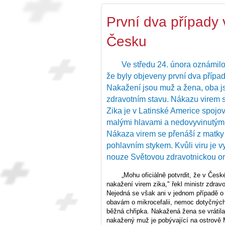
První dva případy v
Česku
Ve středu 24. února oznámilo 
že byly objeveny první dva přípa
Nakažení jsou muž a žena, oba j
zdravotním stavu. Nákazu virem si 
Zika je v Latinské Americe spojo
malými hlavami a nedovyvinutým m
Nákaza virem se přenáší z matky 
pohlavním stykem. Kvůli viru je 
nouze Světovou zdravotnickou o
„Mohu oficiálně potvrdit, že v Čes
nakažení virem zika," řekl ministr zdra
Nejedná se však ani v jednom případě o 
obavám o mikrocefalii, nemoc dotyčných
běžná chřipka. Nakažená žena se vrátil
nakažený muž je pobývající na ostrově M