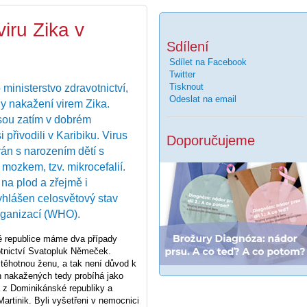
iru Zika v
Sdílení
Sdílet na Facebook
Twitter
Tisknout
ministerstvo zdravotnictví,
Odeslat na email
dy nakažení virem Zika.
sou zatím v dobrém
přivodili v Karibiku. Virus
Doporučujeme
ván s narozením dětí s
ozkem, tzv. mikrocefalií.
na plod a zřejmě i
vyhlášen celosvětový stav
rganizací (WHO).
ké republice máme dva případy
votnictví Svatopluk Němeček.
těhotnou ženu, a tak není důvod k
 nakažených tedy probíhá jako
a z Dominikánské republiky a
artinik. Byli vyšetřeni v nemocnici