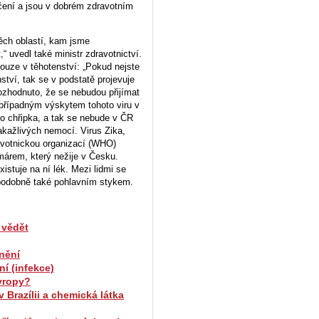
čení a jsou v dobrém zdravotním
ěch oblastí, kam jsme
 uvedl také ministr zdravotnictví.
pouze v těhotenství: „Pokud nejste
ství, tak se v podstatě projevuje
rozhodnuto, že se nebudou přijímat
s případným výskytem tohoto viru v
o chřipka, a tak se nebude v ČR
akažlivých nemocí. Virus Zika,
avotnickou organizací (WHO)
márem, který nežije v Česku.
stuje na ní lék. Mezi lidmi se
ěpodobně také pohlavním stykem.
é vědět
nění
í (infekce)
Evropy?
v Brazílii a chemická látka