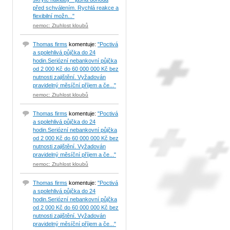
před schválením. Rychlá reakce a
flexibilní možn..."
nemoc: Ztuhlost kloubů
Thomas firms
komentuje:
"Poctivá
a spolehlivá půjčka do 24
hodin.Seriózní nebankovní půjčka
od 2 000 Kč do 60 000 000 Kč bez
nutnosti zajištění. Vyžadován
pravidelný měsíční příjem a če..."
nemoc: Ztuhlost kloubů
Thomas firms
komentuje:
"Poctivá
a spolehlivá půjčka do 24
hodin.Seriózní nebankovní půjčka
od 2 000 Kč do 60 000 000 Kč bez
nutnosti zajištění. Vyžadován
pravidelný měsíční příjem a če..."
nemoc: Ztuhlost kloubů
Thomas firms
komentuje:
"Poctivá
a spolehlivá půjčka do 24
hodin.Seriózní nebankovní půjčka
od 2 000 Kč do 60 000 000 Kč bez
nutnosti zajištění. Vyžadován
pravidelný měsíční příjem a če..."