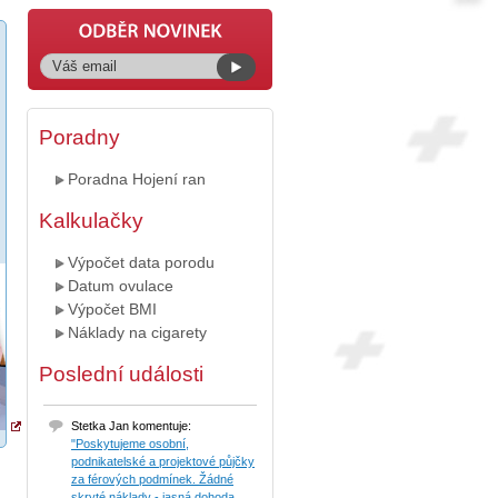
Poradny
Poradna Hojení ran
Kalkulačky
Výpočet data porodu
Datum ovulace
Výpočet BMI
Náklady na cigarety
Poslední události
Stetka Jan komentuje:
"Poskytujeme osobní,
podnikatelské a projektové půjčky
za férových podmínek. Žádné
skryté náklady - jasná dohoda