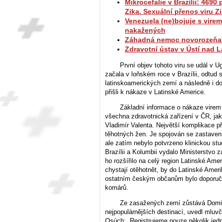
Mikrocefalie v Brazílii: 469
Zika. Sexuální přenos viru Z
Venezuela (ne)bojuje s virem
nakažených
Záhadná nemoc novorozeňat
Zdravotní ústav v Ústí nad L
První objev tohoto viru se udál v 
začala v loňském roce v Brazílii, odtud s
latinskoamerických zemí a následně i do
přišli k nákaze v Latinské Americe.
Základní informace o nákaze virem 
všechna zdravotnická zařízení v ČR, jak 
Vladimír Valenta. Největší komplikace p
těhotných žen. Je spojován se zastaven
ale zatím nebylo potvrzeno klinickou stu
Brazílii a Kolumbii vydalo Ministerstvo z
ho rozšířilo na celý region Latinské Ame
chystají otěhotnět, by do Latinské Amer
ostatním českým občanům bylo doporuče
komárů.
Ze zasažených zemí zůstává Domin
nejpopulárnějších destinací, uvedl mluv
Osúch: „Registrujeme pouze několik jedn