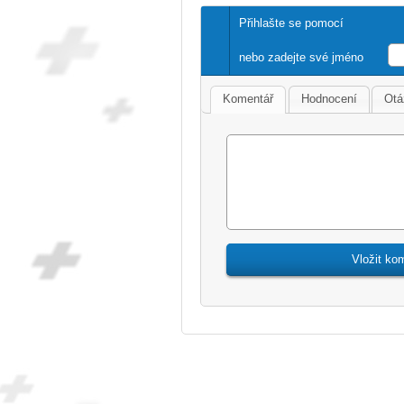
Přihlašte se pomocí
nebo zadejte své jméno
Komentář
Hodnocení
Otá