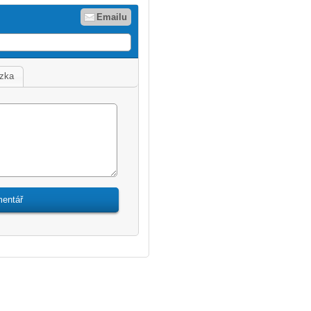
Emailu
zka