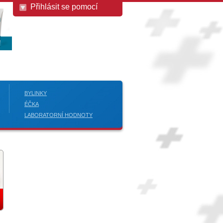
Přihlásit se pomocí
BYLINKY
ÉČKA
LABORATORNÍ HODNOTY