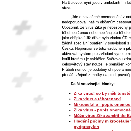
Na Bulovce, nyní jsou v ambulantním lé
stavu.
„Jde o zavlečené onemocnění z on
nedoporučovali našim občanům cestovat,“
Upozornil, že virus Zika je nebezpečný 
těhotnou ženou nebo neplánujete těhoten
jako chřipka.“ Již dříve bylo vládou ČR 
žádná speciální opatření v souvislosti 
Česku. Nepřenáší se totiž vzduchem jak
aktivovat systém pro zvládání vysoce n
kvůli kterému je vyhlášen Světovou zdr
celosvětový stav nouze, je přenášen ko
Průběh nemoci je podobný chřipce a neexi
přenáší zřejmě z matky na plod, pravd
Další související články:
Zika virus: co by měli turist
Zika virus a těhotenství
Mikrocefalie - popis onemoc
Zika virus - popis onemocněn
Může virus Zika zamířit do 
Hledání příčiny mikrocefalie 
pyriproxyfen