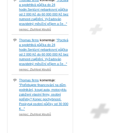
Thomas firms
komentuje:
"Poctivá
a spolehlivá půjčka do 24
hodin.Seriózní nebankovní půjčka
od 2 000 Kč do 60 000 000 Kč bez
nutnosti zajištění. Vyžadován
pravidelný měsíční příjem a če..."
nemoc: Ztuhlost kloubů
Thomas firms
komentuje:
"Poctivá
a spolehlivá půjčka do 24
hodin.Seriózní nebankovní půjčka
od 2 000 Kč do 60 000 000 Kč bez
nutnosti zajištění. Vyžadován
pravidelný měsíční příjem a če..."
nemoc: Ztuhlost kloubů
Thomas firms
komentuje:
"Potřebujete financování na dům,
podnikání, koupi auta, motocyklu,
založení vlastní firmy, osobní
potřeby? Konec pochybností.
Poskytuji osobní půjčky od 30 000
K..."
nemoc: Ztuhlost kloubů