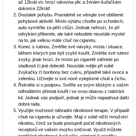
až 12krát víc hrozí rakovina plic a ženám-kuřačkám
dokonce 22krát!
Dostatek pohybu. Pravidelně se věnujte své oblíbené
pohybové aktivitě. Místo výtahu choďte po schodech,
auto vyměňte za pěší chůzi. Jednak nehrozí, že při
odvykání přiberete, ale také nebudete neustále myslet
na to, jak velkou máte chuť na cigaretu.
Konec s rutinou. Změňte své návyky, místa i situace,
během kterých jste byli zvyklí kouřit. Změňte své rutinní
zvyky, jinak hrozí, že místo po cigaretě sáhnete po
sladkosti či jiné dobrotě. Neustále mějte při sobě
žvýkačky či bonbony bez cukru, případně také ovoce a
zeleninu. Užívejte si své nově vylepšené chuti a čichu.
Řekněte si o podporu. Svěřte se svým blízkým s vaším
odhodláním přestat kouřit i se svou obavou z nabírání
kil. Jednak vás podpoří, jednak je může napadnout další
dobrá rada.
Využijte možností náhradní nikotinové terapie. V případě
chuti na cigaretu je užívejte. Mají v sobě nižší množství
nikotinu, čímž se bude postupně počet nikotinových
receptorů ve vašem mozku snižovat. Využít můžete
například nikotinové žvýkačky, náplasti či pastilky.