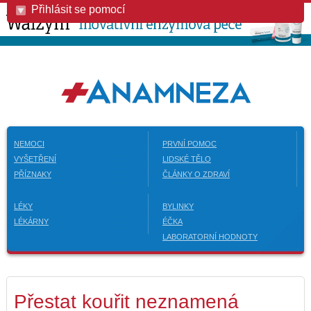
Přihlásit se pomocí
NEMOCI
PRVNÍ POMOC
VYŠETŘENÍ
LIDSKÉ TĚLO
PŘÍZNAKY
ČLÁNKY O ZDRAVÍ
LÉKY
BYLINKY
LÉKÁRNY
ÉČKA
LABORATORNÍ HODNOTY
Přestat kouřit neznamená