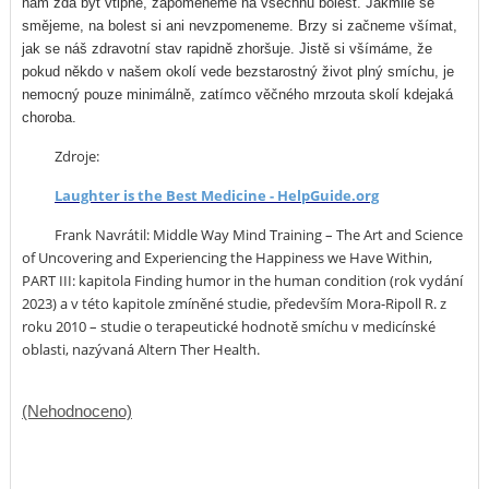
nám zdá být vtipné, zapomeneme na všechnu bolest. Jakmile se
smějeme, na bolest si ani nevzpomeneme. Brzy si začneme všímat,
jak se náš zdravotní stav rapidně zhoršuje. Jistě si všímáme, že
pokud někdo v našem okolí vede bezstarostný život plný smíchu, je
nemocný pouze minimálně, zatímco věčného mrzouta skolí kdejaká
choroba.
Zdroje:
Laughter is the Best Medicine - HelpGuide.org
Frank Navrátil: Middle Way Mind Training – The Art and Science
of Uncovering and Experiencing the Happiness we Have Within,
PART III: kapitola Finding humor in the human condition (rok vydání
2023) a v této kapitole zmíněné studie, především Mora-Ripoll R. z
roku 2010 – studie o terapeutické hodnotě smíchu v medicínské
oblasti, nazývaná Altern Ther Health.
(Nehodnoceno)