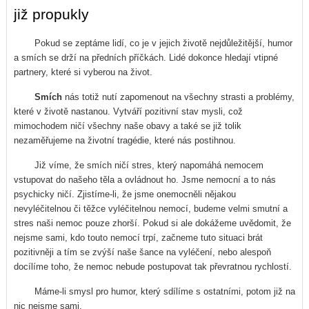
již propukly
Pokud se zeptáme lidí, co je v jejich životě nejdůležitější, humor
a smích se drží na předních příčkách. Lidé dokonce hledají vtipné
partnery, které si vyberou na život.
Smích
nás totiž nutí zapomenout na všechny strasti a problémy,
které v životě nastanou. Vytváří pozitivní stav mysli, což
mimochodem ničí všechny naše obavy a také se již tolik
nezaměřujeme na životní tragédie, které nás postihnou.
Již víme, že smích ničí stres, který napomáhá nemocem
vstupovat do našeho těla a ovládnout ho. Jsme nemocní a to nás
psychicky ničí. Zjistíme-li, že jsme onemocněli nějakou
nevyléčitelnou či těžce vyléčitelnou nemocí, budeme velmi smutní a
stres naši nemoc pouze zhorší. Pokud si ale dokážeme uvědomit, že
nejsme sami, kdo touto nemocí trpí, začneme tuto situaci brát
pozitivněji a tím se zvýší naše šance na vyléčení, nebo alespoň
docílíme toho, že nemoc nebude postupovat tak převratnou rychlostí.
Máme-li smysl pro humor, který sdílíme s ostatními, potom již na
nic nejsme sami.