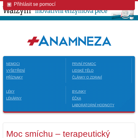
Přihlásit se pomocí
NEMOCI
PRVNÍ POMOC
VYŠETŘENÍ
LIDSKÉ TĚLO
PŘÍZNAKY
ČLÁNKY O ZDRAVÍ
LÉKY
BYLINKY
LÉKÁRNY
ÉČKA
LABORATORNÍ HODNOTY
Moc smíchu – terapeutický