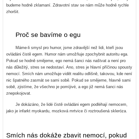
budeme hodně zklamaní. Zdravotní stav se nám může hodně rychle
zhoršit.
Proč se bavíme o egu
Máme-li smysl pro humor, jsme zdravější než lidi, kteří jsou
ovládáni čistě egem. Humor nám umožňuje zpochybnit autoritu ega.
Pokud se hodně smějeme, ego nemá šanci nás naštvat a není pro
nás důležitý, stres se nedostaví. Ano, stres je hlavní příčinou spousty
nemocí. Smích nám umožňuje vidět realitu odlišně, takovou, kde není
nic špatného zasmát se sami sobě. Pokud se smějeme, hlavně sami
sobě, zjistíme, že všechno je pomíjivé, a ego již nemá šanci nás
znepokojovat.
Je dokázáno, že lidé čistě ovládáni egem podléhají nemocem,
jako je infarkt myokardu, mozková mrtvice či roztroušená skleróza.
Smích nás dokáže zbavit nemocí, pokud