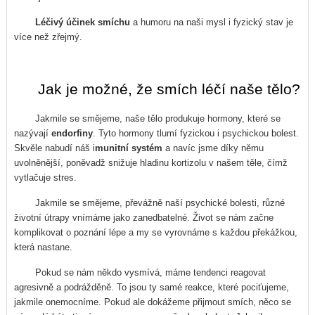
Léčivý účinek smíchu
a humoru na naši mysl i fyzický stav je
více než zřejmý.
Jak je možné, že smích léčí naše tělo?
Jakmile se smějeme, naše tělo produkuje hormony, které se
nazývají
endorfiny
. Tyto hormony tlumí fyzickou i psychickou bolest.
Skvěle nabudí náš i
munitní systém
a navíc jsme díky němu
uvolněnější, poněvadž snižuje hladinu kortizolu v našem těle, čímž
vytlačuje stres.
Jakmile se smějeme, převážně naší psychické bolesti, různé
životní útrapy vnímáme jako zanedbatelné. Život se nám začne
komplikovat o poznání lépe a my se vyrovnáme s každou překážkou,
která nastane.
Pokud se nám někdo vysmívá, máme tendenci reagovat
agresivně a podrážděně. To jsou ty samé reakce, které pociťujeme,
jakmile onemocníme. Pokud ale dokážeme přijmout smích, něco se