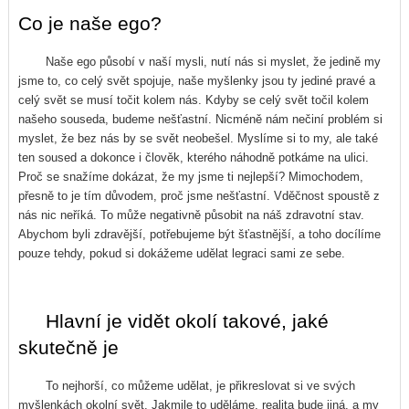
Co je naše ego?
Naše ego působí v naší mysli, nutí nás si myslet, že jedině my
jsme to, co celý svět spojuje, naše myšlenky jsou ty jediné pravé a
celý svět se musí točit kolem nás. Kdyby se celý svět točil kolem
našeho souseda, budeme nešťastní. Nicméně nám nečiní problém si
myslet, že bez nás by se svět neobešel. Myslíme si to my, ale také
ten soused a dokonce i člověk, kterého náhodně potkáme na ulici.
Proč se snažíme dokázat, že my jsme ti nejlepší? Mimochodem,
přesně to je tím důvodem, proč jsme nešťastní. Vděčnost spoustě z
nás nic neříká. To může negativně působit na náš zdravotní stav.
Abychom byli zdravější, potřebujeme být šťastnější, a toho docílíme
pouze tehdy, pokud si dokážeme udělat legraci sami ze sebe.
Hlavní je vidět okolí takové, jaké
skutečně je
To nejhorší, co můžeme udělat, je přikreslovat si ve svých
myšlenkách okolní svět. Jakmile to uděláme, realita bude jiná, a my