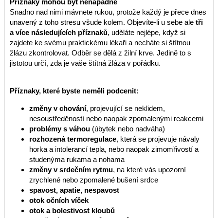
Příznaky mohou být nenápadné
Snadno nad nimi mávnete rukou, protože každý je přece dnes
unavený z toho stresu všude kolem. Objevíte-li u sebe ale
tři
a více následujících příznaků
, uděláte nejlépe, když si
zajdete ke svému praktickému lékaři a necháte si štítnou
žlázu zkontrolovat. Odběr se dělá z žilní krve. Jedině to s
jistotou určí, zda je vaše štítná žláza v pořádku.
Příznaky, které byste neměli podcenit:
změny v chování
, projevující se neklidem,
nesoustředěností nebo naopak zpomalenými reakcemi
problémy s váhou
(úbytek nebo nadváha)
rozhozená termoregulace
, která se projevuje návaly
horka a intolerancí tepla, nebo naopak zimomřivostí a
studenýma rukama a nohama
změny v srdečním rytmu
, na které vás upozorní
zrychlené nebo zpomalené bušení srdce
spavost, apatie, nespavost
otok očních víček
otok a bolestivost kloubů