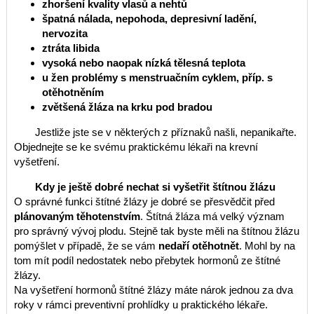
zhoršení kvality vlasů a nehtů
špatná nálada, nepohoda, depresivní ladění,
nervozita
ztráta libida
vysoká nebo naopak nízká tělesná teplota
u žen problémy s menstruačním cyklem, příp. s
otěhotněním
zvětšená žláza na krku pod bradou
Jestliže jste se v některých z příznaků našli, nepanikařte.
Objednejte se ke svému praktickému lékaři na krevní
vyšetření.
Kdy je ještě dobré nechat si vyšetřit štítnou žlázu
O správné funkci štítné žlázy je dobré se přesvědčit před
plánovaným těhotenstvím
. Štítná žláza má velký význam
pro správný vývoj plodu. Stejně tak byste měli na štítnou žlázu
pomýšlet v případě, že se vám
nedaří otěhotnět
. Mohl by na
tom mít podíl nedostatek nebo přebytek hormonů ze štítné
žlázy.
Na vyšetření hormonů štítné žlázy máte nárok jednou za dva
roky v rámci preventivní prohlídky u praktického lékaře.