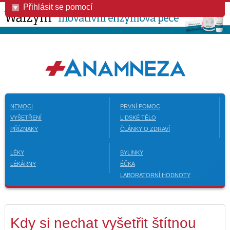
Přihlásit se pomocí
NEMOCI
PRVNÍ POMOC
VYŠETŘENÍ
LIDSKÉ TĚLO
PŘÍZNAKY
ČLÁNKY O ZDRAVÍ
LÉKY
BYLINKY
LÉKÁRNY
ÉČKA
LABORATORNÍ HODNOTY
Kdy si nechat vyšetřit štítnou