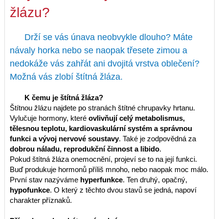
žlázu?
Drží se vás únava neobvykle dlouho? Máte
návaly horka nebo se naopak třesete zimou a
nedokáže vás zahřát ani dvojitá vrstva oblečení?
Možná vás zlobí štítná žláza.
K čemu je štítná žláza?
Štítnou žlázu najdete po stranách štítné chrupavky hrtanu.
Vylučuje hormony, které
ovlivňují celý metabolismus,
tělesnou teplotu, kardiovaskulární systém a správnou
funkci a vývoj nervové soustavy
. Také je zodpovědná za
dobrou náladu, reprodukční činnost a libido
.
Pokud štítná žláza onemocnění, projeví se to na její funkci.
Buď produkuje hormonů příliš mnoho, nebo naopak moc málo.
První stav nazýváme
hyperfunkce
. Ten druhý, opačný,
hypofunkce
. O který z těchto dvou stavů se jedná, napoví
charakter příznaků.