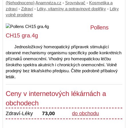
(Nehodnoceno)
Anamnéza.cz
-
Srovnávač
-
Kosmetika a
zdraví
-
Zdraví
-
Léky, vitamíny a potravinové doplňky
-
Léky
volně prodejné
Pollens
CH15 gra.4g
Jednosložkový homeopatický přípravek stimulující
obranné mechanismy organismu specificky podle konkrétních
příznaků onemocnění. Vhodný pro homeopatickou léčbu
širokého spektra akutních i chronických onemocnění. Volně
prodejný bez lékařského předpisu. Čtěte podrobně příbalový
leták.
Ceny v internetových lékárnách a
obchodech
Zdraví-Léky
73,00
do obchodu