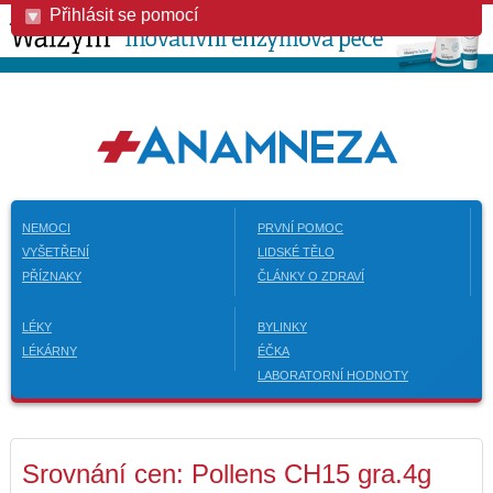
Přihlásit se pomocí
NEMOCI
PRVNÍ POMOC
VYŠETŘENÍ
LIDSKÉ TĚLO
PŘÍZNAKY
ČLÁNKY O ZDRAVÍ
LÉKY
BYLINKY
LÉKÁRNY
ÉČKA
LABORATORNÍ HODNOTY
Srovnání cen: Pollens CH15 gra.4g