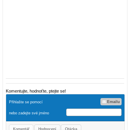
Komentujte, hodnoťte, ptejte se!
Emailu
Přihlašte se pomocí
nebo zadejte své jméno
Komentář
Hodnocení
Otázka