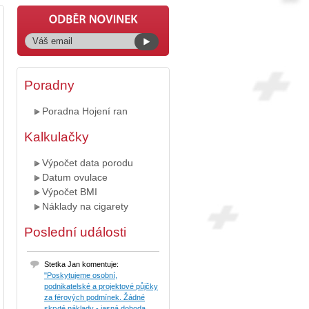
Poradny
Poradna Hojení ran
Kalkulačky
Výpočet data porodu
Datum ovulace
Výpočet BMI
Náklady na cigarety
Poslední události
Stetka Jan komentuje:
"Poskytujeme osobní,
podnikatelské a projektové půjčky
za férových podmínek. Žádné
skryté náklady - jasná dohoda