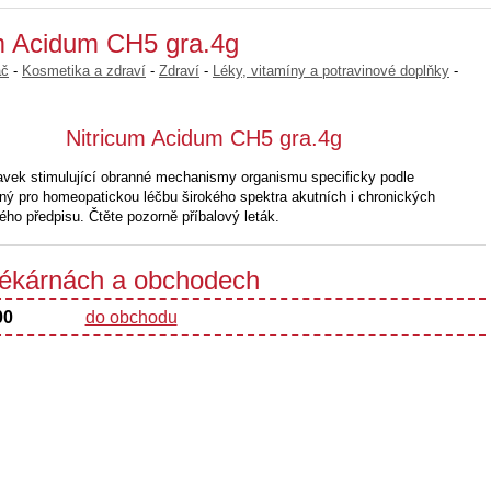
um Acidum CH5 gra.4g
ač
-
Kosmetika a zdraví
-
Zdraví
-
Léky, vitamíny a potravinové doplňky
-
Nitricum Acidum CH5 gra.4g
vek stimulující obranné mechanismy organismu specificky podle
ý pro homeopatickou léčbu širokého spektra akutních i chronických
ho předpisu. Čtěte pozorně příbalový leták.
 lékárnách a obchodech
00
do obchodu