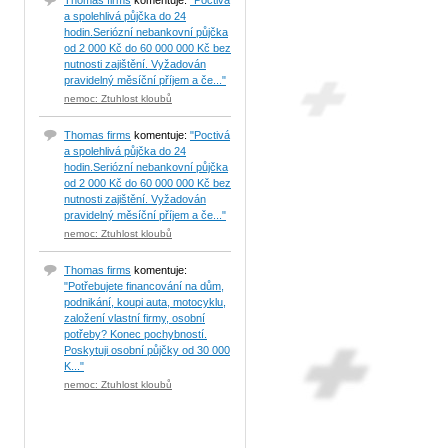
Thomas firms
komentuje:
"Poctivá
a spolehlivá půjčka do 24
hodin.Seriózní nebankovní půjčka
od 2 000 Kč do 60 000 000 Kč bez
nutnosti zajištění. Vyžadován
pravidelný měsíční příjem a če..."
nemoc: Ztuhlost kloubů
Thomas firms
komentuje:
"Poctivá
a spolehlivá půjčka do 24
hodin.Seriózní nebankovní půjčka
od 2 000 Kč do 60 000 000 Kč bez
nutnosti zajištění. Vyžadován
pravidelný měsíční příjem a če..."
nemoc: Ztuhlost kloubů
Thomas firms
komentuje:
"Potřebujete financování na dům,
podnikání, koupi auta, motocyklu,
založení vlastní firmy, osobní
potřeby? Konec pochybností.
Poskytuji osobní půjčky od 30 000
K..."
nemoc: Ztuhlost kloubů