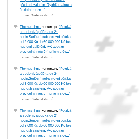
před schválením. Rychlá reakce a
flexibilní možn..."
nemoc: Ztuhlost kloubů
Thomas firms
komentuje:
"Poctivá
a spolehlivá půjčka do 24
hodin.Seriózní nebankovní půjčka
od 2 000 Kč do 60 000 000 Kč bez
nutnosti zajištění. Vyžadován
pravidelný měsíční příjem a če..."
nemoc: Ztuhlost kloubů
Thomas firms
komentuje:
"Poctivá
a spolehlivá půjčka do 24
hodin.Seriózní nebankovní půjčka
od 2 000 Kč do 60 000 000 Kč bez
nutnosti zajištění. Vyžadován
pravidelný měsíční příjem a če..."
nemoc: Ztuhlost kloubů
Thomas firms
komentuje:
"Poctivá
a spolehlivá půjčka do 24
hodin.Seriózní nebankovní půjčka
od 2 000 Kč do 60 000 000 Kč bez
nutnosti zajištění. Vyžadován
pravidelný měsíční příjem a če..."