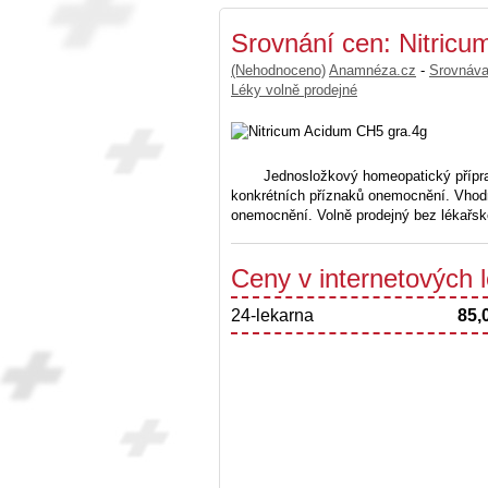
Srovnání cen: Nitric
(Nehodnoceno)
Anamnéza.cz
-
Srovnáv
Léky volně prodejné
Jednosložkový homeopatický přípra
konkrétních příznaků onemocnění. Vhodn
onemocnění. Volně prodejný bez lékařské
Ceny v internetových
24-lekarna
85,