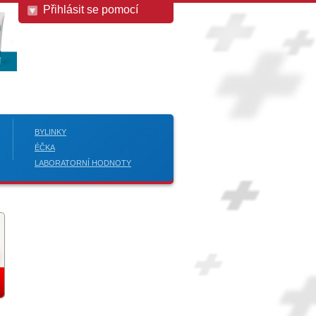
Přihlásit se pomocí
BYLINKY
ÉČKA
LABORATORNÍ HODNOTY