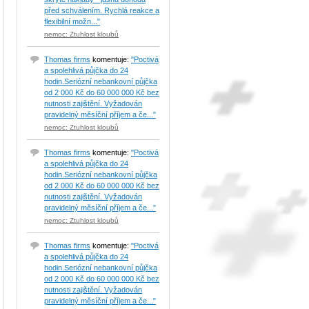
před schválením. Rychlá reakce a
flexibilní možn..."
nemoc: Ztuhlost kloubů
Thomas firms
komentuje:
"Poctivá
a spolehlivá půjčka do 24
hodin.Seriózní nebankovní půjčka
od 2 000 Kč do 60 000 000 Kč bez
nutnosti zajištění. Vyžadován
pravidelný měsíční příjem a če..."
nemoc: Ztuhlost kloubů
Thomas firms
komentuje:
"Poctivá
a spolehlivá půjčka do 24
hodin.Seriózní nebankovní půjčka
od 2 000 Kč do 60 000 000 Kč bez
nutnosti zajištění. Vyžadován
pravidelný měsíční příjem a če..."
nemoc: Ztuhlost kloubů
Thomas firms
komentuje:
"Poctivá
a spolehlivá půjčka do 24
hodin.Seriózní nebankovní půjčka
od 2 000 Kč do 60 000 000 Kč bez
nutnosti zajištění. Vyžadován
pravidelný měsíční příjem a če..."