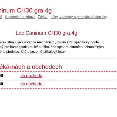
ninum CH30 gra.4g
ač
-
Kosmetika a zdraví
-
Zdraví
-
Léky, vitamíny a potravinové doplňky
-
Lac Caninum CH30 gra.4g
vek stimulující obranné mechanismy organismu specificky podle
ý pro homeopatickou léčbu širokého spektra akutních i chronických
ho předpisu. Čtěte pozorně příbalový leták.
 lékárnách a obchodech
00
do obchodu
00
do obchodu