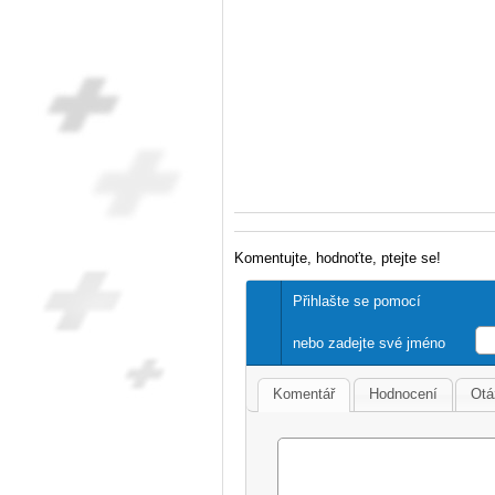
Komentujte, hodnoťte, ptejte se!
Přihlašte se pomocí
nebo zadejte své jméno
Komentář
Hodnocení
Otá