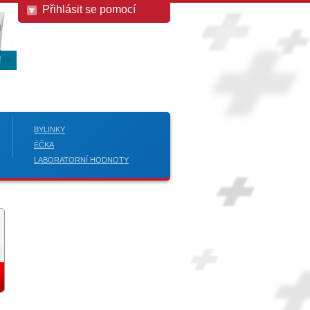
Přihlásit se pomocí
BYLINKY
ÉČKA
LABORATORNÍ HODNOTY