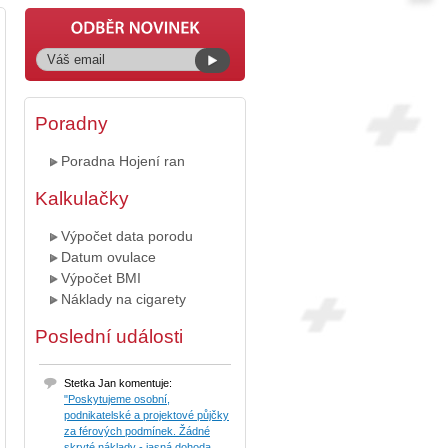
Poradny
Poradna Hojení ran
Kalkulačky
Výpočet data porodu
Datum ovulace
Výpočet BMI
Náklady na cigarety
Poslední události
Stetka Jan komentuje:
"Poskytujeme osobní,
podnikatelské a projektové půjčky
za férových podmínek. Žádné
skryté náklady - jasná dohoda