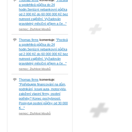
Thomas firms
komentuje:
"Poctivá
a spolehlivá půjčka do 24
hodin.Seriózní nebankovní půjčka
od 2 000 Kč do 60 000 000 Kč bez
nutnosti zajištění. Vyžadován
pravidelný měsíční příjem a če..."
nemoc: Ztuhlost kloubů
Thomas firms
komentuje:
"Poctivá
a spolehlivá půjčka do 24
hodin.Seriózní nebankovní půjčka
od 2 000 Kč do 60 000 000 Kč bez
nutnosti zajištění. Vyžadován
pravidelný měsíční příjem a če..."
nemoc: Ztuhlost kloubů
Thomas firms
komentuje:
"Potřebujete financování na dům,
podnikání, koupi auta, motocyklu,
založení vlastní firmy, osobní
potřeby? Konec pochybností.
Poskytuji osobní půjčky od 30 000
K..."
nemoc: Ztuhlost kloubů