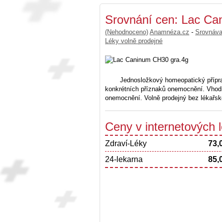
Srovnání cen: Lac Ca
(Nehodnoceno)
Anamnéza.cz
-
Srovnáv
Léky volně prodejné
Jednosložkový homeopatický přípra
konkrétních příznaků onemocnění. Vhodn
onemocnění. Volně prodejný bez lékařské
Ceny v internetových
Zdraví-Léky
73,
24-lekarna
85,