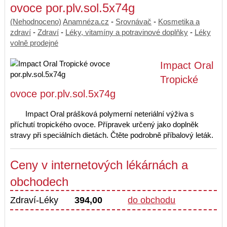
ovoce por.plv.sol.5x74g
(Nehodnoceno)
Anamnéza.cz
-
Srovnávač
-
Kosmetika a
zdraví
-
Zdraví
-
Léky, vitamíny a potravinové doplňky
-
Léky
volně prodejné
Impact Oral
Tropické
ovoce por.plv.sol.5x74g
Impact Oral prášková polymerní neteriální výživa s
příchutí tropického ovoce. Přípravek určený jako doplněk
stravy při speciálních dietách. Čtěte podrobně příbalový leták.
Ceny v internetových lékárnách a
obchodech
Zdraví-Léky
394,00
do obchodu