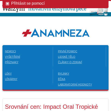
Přihlásit se pomocí
NEMOCI
PRVNÍ POMOC
VYŠETŘENÍ
LIDSKÉ TĚLO
PŘÍZNAKY
ČLÁNKY O ZDRAVÍ
LÉKY
BYLINKY
LÉKÁRNY
ÉČKA
LABORATORNÍ HODNOTY
Srovnání cen: Impact Oral Tropické