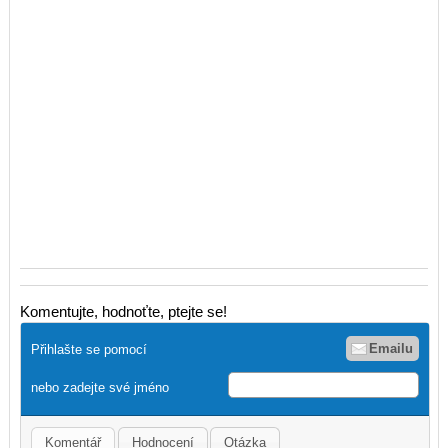
Komentujte, hodnoťte, ptejte se!
Emailu
Přihlašte se pomocí
nebo zadejte své jméno
Komentář
Hodnocení
Otázka