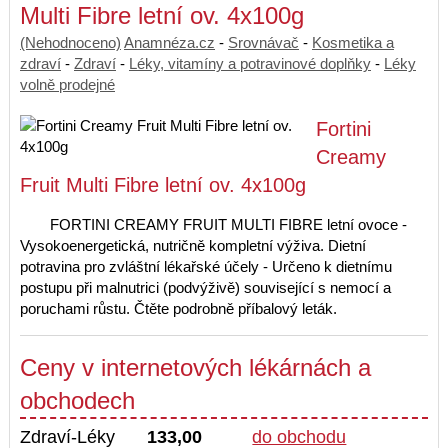
Multi Fibre letní ov. 4x100g
(Nehodnoceno)
Anamnéza.cz
-
Srovnávač
-
Kosmetika a
zdraví
-
Zdraví
-
Léky, vitamíny a potravinové doplňky
-
Léky
volně prodejné
Fortini
Creamy
Fruit Multi Fibre letní ov. 4x100g
FORTINI CREAMY FRUIT MULTI FIBRE letní ovoce -
Vysokoenergetická, nutričně kompletní výživa. Dietní
potravina pro zvláštní lékařské účely - Určeno k dietnímu
postupu při malnutrici (podvýživě) související s nemocí a
poruchami růstu. Čtěte podrobně příbalový leták.
Ceny v internetových lékárnách a
obchodech
Zdraví-Léky
133,00
do obchodu