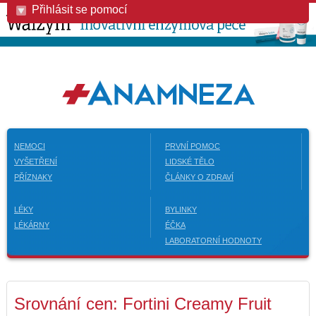
Přihlásit se pomocí
NEMOCI
PRVNÍ POMOC
VYŠETŘENÍ
LIDSKÉ TĚLO
PŘÍZNAKY
ČLÁNKY O ZDRAVÍ
LÉKY
BYLINKY
LÉKÁRNY
ÉČKA
LABORATORNÍ HODNOTY
Srovnání cen: Fortini Creamy Fruit