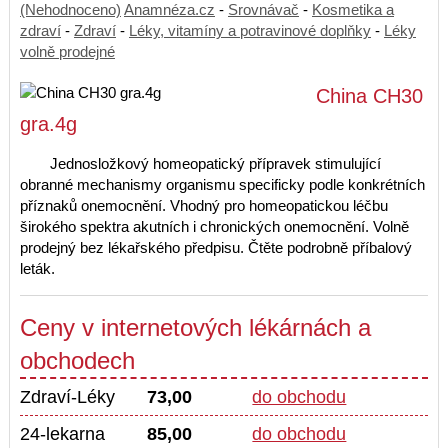
(Nehodnoceno)
Anamnéza.cz
-
Srovnávač
-
Kosmetika a
zdraví
-
Zdraví
-
Léky, vitamíny a potravinové doplňky
-
Léky
volně prodejné
China CH30
gra.4g
Jednosložkový homeopatický přípravek stimulující
obranné mechanismy organismu specificky podle konkrétních
příznaků onemocnění. Vhodný pro homeopatickou léčbu
širokého spektra akutních i chronických onemocnění. Volně
prodejný bez lékařského předpisu. Čtěte podrobně příbalový
leták.
Ceny v internetových lékárnách a
obchodech
Zdraví-Léky
73,00
do obchodu
24-lekarna
85,00
do obchodu