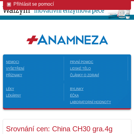
Přihlásit se pomocí
NEMOCI
PRVNÍ POMOC
VYŠETŘENÍ
LIDSKÉ TĚLO
PŘÍZNAKY
ČLÁNKY O ZDRAVÍ
LÉKY
BYLINKY
LÉKÁRNY
ÉČKA
LABORATORNÍ HODNOTY
Srovnání cen: China CH30 gra.4g