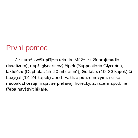
První pomoc
Je nutné zvýšit příjem tekutin. Můžete užít projímadlo
(laxativum), např. glycerinový čípek (Suppositoria Glycerini),
laktulózu (Duphalac 15–30 ml denně), Guttalax (10–20 kapek) či
Laxygal (12–24 kapek) apod. Pakliže potíže nevymizí či se
naopak zhoršují, např. se přidávají horečky, zvracení apod., je
třeba navštívit lékaře.