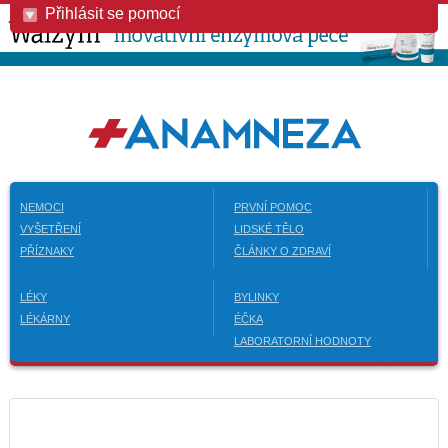
Přihlásit se pomocí
NEMOCI
PRVNÍ POMOC
VYŠETŘENÍ
LIDSKÉ TĚLO
PŘÍZNAKY
ČLÁNKY O ZDRAVÍ
LÉKY
BYLINKY
LÉKÁRNY
ÉČKA
LABORATORNÍ HODNOTY