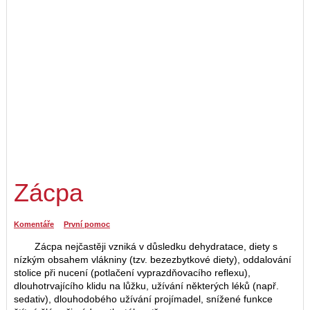
Zácpa
Komentáře
První pomoc
Zácpa nejčastěji vzniká v důsledku dehydratace, diety s
nízkým obsahem vlákniny (tzv. bezezbytkové diety), oddalování
stolice při nucení (potlačení vyprazdňovacího reflexu),
dlouhotrvajícího klidu na lůžku, užívání některých léků (např.
sedativ), dlouhodobého užívání projímadel, snížené funkce