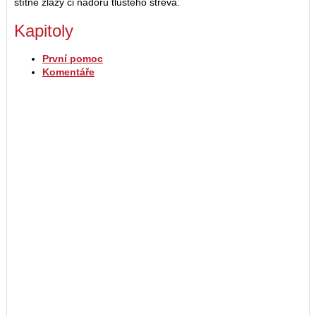
štítné žlázy či nádoru tlustého střeva.
Kapitoly
První pomoc
Komentáře