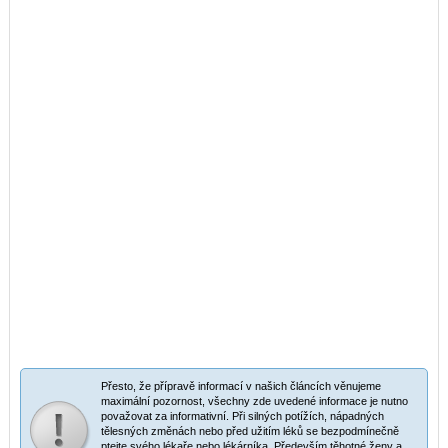
Přesto, že přípravě informací v našich článcích věnujeme
maximální pozornost, všechny zde uvedené informace je nutno
považovat za informativní. Při silných potížích, nápadných
tělesných změnách nebo před užitím léků se bezpodmínečně
ptejte svého lékaře nebo lékárníka. Především těhotné ženy a