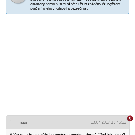
chronicky nemocní si musí před užitím každého léku vyžádat
poučení o jeho vhodnosti a bezpečnosti.
0
1
13.07.2017 13:45:22
Jana
Může se u trvale ležícího pacienta podávat denně 20ml laktulozy?