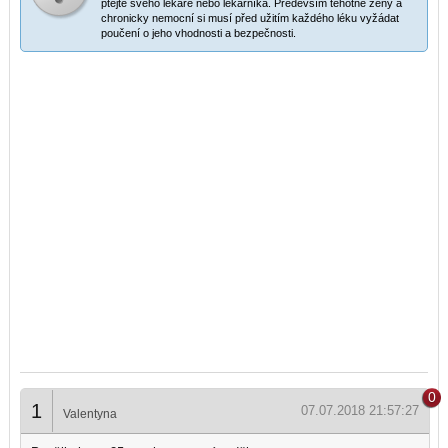
ptejte svého lékaře nebo lékárníka. Především těhotné ženy a
chronicky nemocní si musí před užitím každého léku vyžádat
poučení o jeho vhodnosti a bezpečnosti.
0
1
07.07.2018 21:57:27
Valentyna