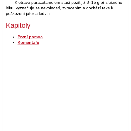
K otravě paracetamolem stačí požít již 8–15 g příslušného
léku, vyznačuje se nevolností, zvracením a dochází také k
poškození jater a ledvin
Kapitoly
První pomoc
Komentáře