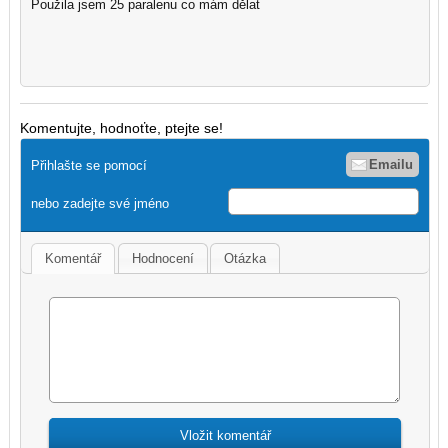
Použila jsem 25 paralenu co mám dělat
Komentujte, hodnoťte, ptejte se!
Emailu
Přihlašte se pomocí
nebo zadejte své jméno
Komentář
Hodnocení
Otázka