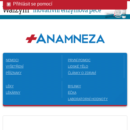
Přihlásit se pomocí
NEMOCI
PRVNÍ POMOC
VYŠETŘENÍ
LIDSKÉ TĚLO
PŘÍZNAKY
ČLÁNKY O ZDRAVÍ
LÉKY
BYLINKY
LÉKÁRNY
ÉČKA
LABORATORNÍ HODNOTY