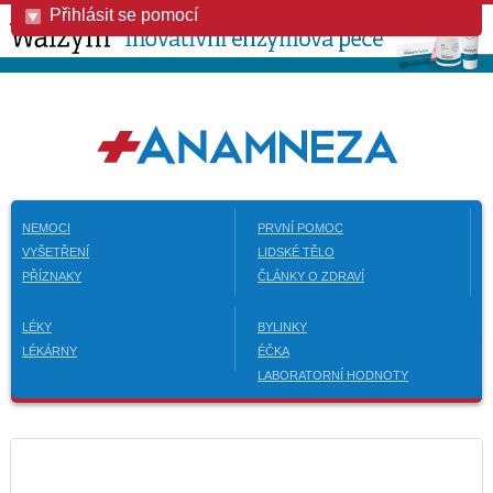
Přihlásit se pomocí
NEMOCI
PRVNÍ POMOC
VYŠETŘENÍ
LIDSKÉ TĚLO
PŘÍZNAKY
ČLÁNKY O ZDRAVÍ
LÉKY
BYLINKY
LÉKÁRNY
ÉČKA
LABORATORNÍ HODNOTY