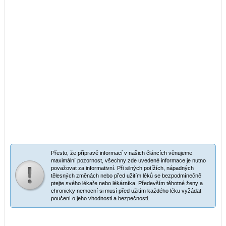
Přesto, že přípravě informací v našich článcích věnujeme
maximální pozornost, všechny zde uvedené informace je nutno
považovat za informativní. Při silných potížích, nápadných
tělesných změnách nebo před užitím léků se bezpodmínečně
ptejte svého lékaře nebo lékárníka. Především těhotné ženy a
chronicky nemocní si musí před užitím každého léku vyžádat
poučení o jeho vhodnosti a bezpečnosti.