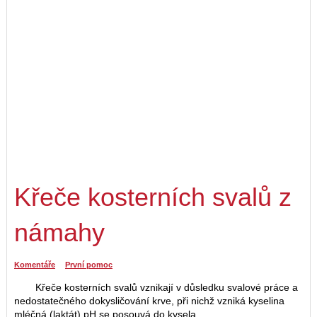
Křeče kosterních svalů z
námahy
Komentáře
První pomoc
Křeče kosterních svalů vznikají v důsledku svalové práce a
nedostatečného dokysličování krve, při nichž vzniká kyselina
mléčná (laktát) pH se posouvá do kysela.