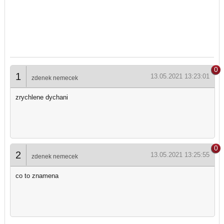
0
1
13.05.2021 13:23:01
zdenek nemecek
zrychlene dychani
0
2
13.05.2021 13:25:55
zdenek nemecek
co to znamena