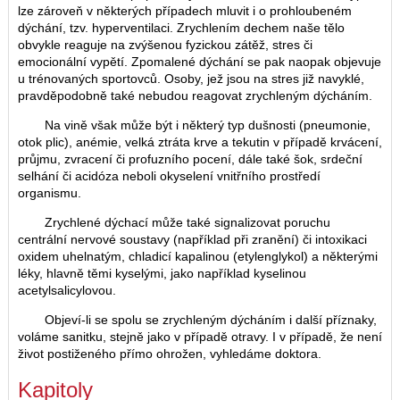
lze zároveň v některých případech mluvit i o prohloubeném
dýchání, tzv. hyperventilaci. Zrychlením dechem naše tělo
obvykle reaguje na zvýšenou fyzickou zátěž, stres či
emocionální vypětí. Zpomalené dýchání se pak naopak objevuje
u trénovaných sportovců. Osoby, jež jsou na stres již navyklé,
pravděpodobně také nebudou reagovat zrychleným dýcháním.
Na vině však může být i některý typ dušnosti (pneumonie,
otok plic), anémie, velká ztráta krve a tekutin v případě krvácení,
průjmu, zvracení či profuzního pocení, dále také šok, srdeční
selhání či acidóza neboli okyselení vnitřního prostředí
organismu.
Zrychlené dýchací může také signalizovat poruchu
centrální nervové soustavy (například při zranění) či intoxikaci
oxidem uhelnatým, chladicí kapalinou (etylenglykol) a některými
léky, hlavně těmi kyselými, jako například kyselinou
acetylsalicylovou.
Objeví-li se spolu se zrychleným dýcháním i další příznaky,
voláme sanitku, stejně jako v případě otravy. I v případě, že není
život postiženého přímo ohrožen, vyhledáme doktora.
Kapitoly