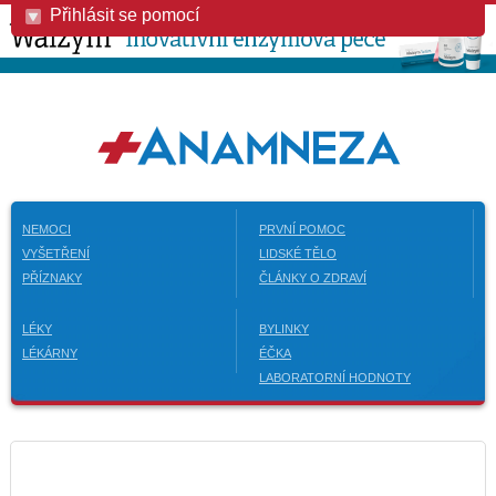
Přihlásit se pomocí
NEMOCI
PRVNÍ POMOC
VYŠETŘENÍ
LIDSKÉ TĚLO
PŘÍZNAKY
ČLÁNKY O ZDRAVÍ
LÉKY
BYLINKY
LÉKÁRNY
ÉČKA
LABORATORNÍ HODNOTY