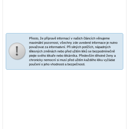
Přesto, že přípravě informací v našich článcích věnujeme
maximální pozornost, všechny zde uvedené informace je nutno
považovat za informativní. Při silných potížích, nápadných
tělesných změnách nebo před užitím léků se bezpodmínečně
ptejte svého lékaře nebo lékárníka. Především těhotné ženy a
chronicky nemocní si musí před užitím každého léku vyžádat
poučení o jeho vhodnosti a bezpečnosti.