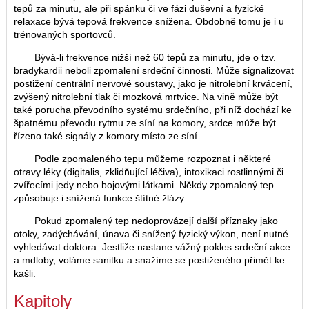
tepů za minutu, ale při spánku či ve fázi duševní a fyzické
relaxace bývá tepová frekvence snížena. Obdobně tomu je i u
trénovaných sportovců.
Bývá-li frekvence nižší než 60 tepů za minutu, jde o tzv.
bradykardii neboli zpomalení srdeční činnosti. Může signalizovat
postižení centrální nervové soustavy, jako je nitrolební krvácení,
zvýšený nitrolební tlak či mozková mrtvice. Na vině může být
také porucha převodního systému srdečního, při níž dochází ke
špatnému převodu rytmu ze síní na komory, srdce může být
řízeno také signály z komory místo ze síní.
Podle zpomaleného tepu můžeme rozpoznat i některé
otravy léky (digitalis, zklidňující léčiva), intoxikaci rostlinnými či
zvířecími jedy nebo bojovými látkami. Někdy zpomalený tep
způsobuje i snížená funkce štítné žlázy.
Pokud zpomalený tep nedoprovázejí další příznaky jako
otoky, zadýchávání, únava či snížený fyzický výkon, není nutné
vyhledávat doktora. Jestliže nastane vážný pokles srdeční akce
a mdloby, voláme sanitku a snažíme se postiženého přimět ke
kašli.
Kapitoly