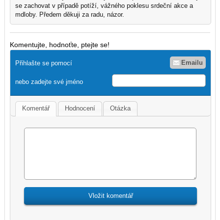
se zachovat v případě potíží, vážného poklesu srdeční akce a
mdloby. Předem děkuji za radu, názor.
Komentujte, hodnoťte, ptejte se!
Emailu
Přihlašte se pomocí
nebo zadejte své jméno
Komentář
Hodnocení
Otázka