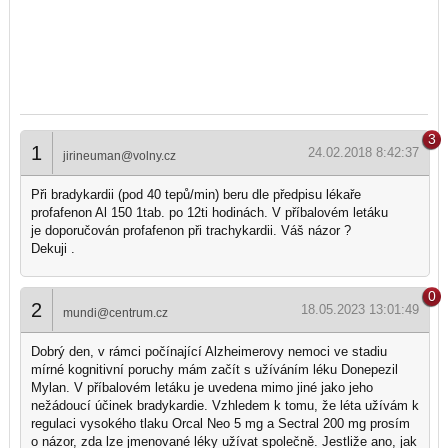
3
1
24.02.2018 8:42:37
jirineuman@volny.cz
Při bradykardii (pod 40 tepů/min) beru dle předpisu lékaře
profafenon Al 150 1tab. po 12ti hodinách. V příbalovém letáku
je doporučován profafenon při trachykardii. Váš názor ?
Dekuji .
0
2
18.05.2023 13:01:49
mundi@centrum.cz
Dobrý den, v rámci počínající Alzheimerovy nemoci ve stadiu
mírné kognitivní poruchy mám začít s užíváním léku Donepezil
Mylan. V příbalovém letáku je uvedena mimo jiné jako jeho
nežádoucí účinek bradykardie. Vzhledem k tomu, že léta užívám k
regulaci vysokého tlaku Orcal Neo 5 mg a Sectral 200 mg prosím
o názor, zda lze jmenované léky užívat společně. Jestliže ano, jak