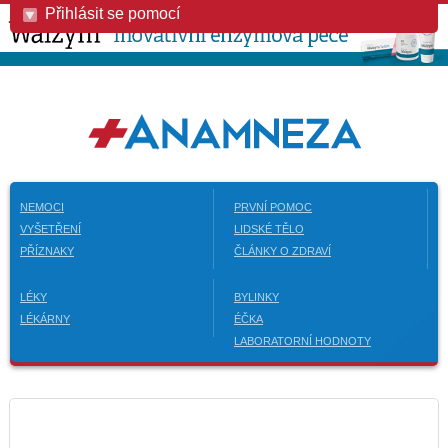
Přihlásit se pomocí
NEMOCI
PRVNÍ POMOC
VYŠETŘENÍ
LIDSKÉ TĚLO
PŘÍZNAKY
ČLÁNKY O ZDRAVÍ
LÉKY
BYLINKY
LÉKÁRNY
ÉČKA
LABORATORNÍ HODNOTY