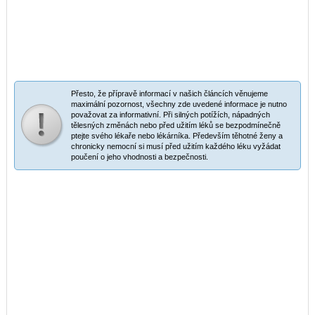
Přesto, že přípravě informací v našich článcích věnujeme
maximální pozornost, všechny zde uvedené informace je nutno
považovat za informativní. Při silných potížích, nápadných
tělesných změnách nebo před užitím léků se bezpodmínečně
ptejte svého lékaře nebo lékárníka. Především těhotné ženy a
chronicky nemocní si musí před užitím každého léku vyžádat
poučení o jeho vhodnosti a bezpečnosti.