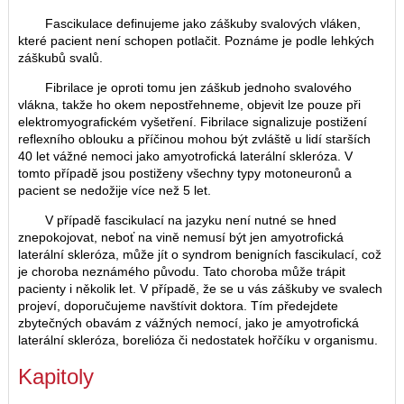
Fascikulace definujeme jako záškuby svalových vláken,
které pacient není schopen potlačit. Poznáme je podle lehkých
záškubů svalů.
Fibrilace je oproti tomu jen záškub jednoho svalového
vlákna, takže ho okem nepostřehneme, objevit lze pouze při
elektromyografickém vyšetření. Fibrilace signalizuje postižení
reflexního oblouku a příčinou mohou být zvláště u lidí starších
40 let vážné nemoci jako amyotrofická laterální skleróza. V
tomto případě jsou postiženy všechny typy motoneuronů a
pacient se nedožije více než 5 let.
V případě fascikulací na jazyku není nutné se hned
znepokojovat, neboť na vině nemusí být jen amyotrofická
laterální skleróza, může jít o syndrom benigních fascikulací, což
je choroba neznámého původu. Tato choroba může trápit
pacienty i několik let. V případě, že se u vás záškuby ve svalech
projeví, doporučujeme navštívit doktora. Tím předejdete
zbytečných obavám z vážných nemocí, jako je amyotrofická
laterální skleróza, borelióza či nedostatek hořčíku v organismu.
Kapitoly