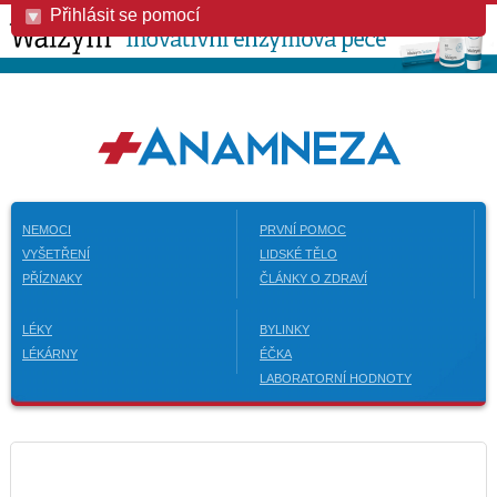
Přihlásit se pomocí
NEMOCI
PRVNÍ POMOC
VYŠETŘENÍ
LIDSKÉ TĚLO
PŘÍZNAKY
ČLÁNKY O ZDRAVÍ
LÉKY
BYLINKY
LÉKÁRNY
ÉČKA
LABORATORNÍ HODNOTY