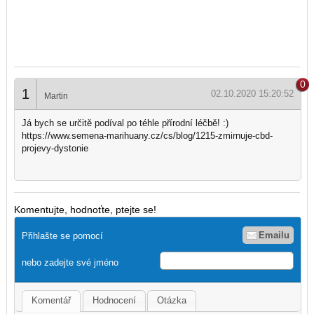
0
1
02.10.2020 15:20:52
Martin
Já bych se určitě podíval po téhle přírodní léčbě! :)
https://www.semena-marihuany.cz/cs/blog/1215-zmirnuje-cbd-
projevy-dystonie
Komentujte, hodnoťte, ptejte se!
Emailu
Přihlašte se pomocí
nebo zadejte své jméno
Komentář
Hodnocení
Otázka