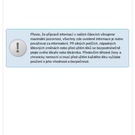
Přesto, že přípravě informací v našich článcích věnujeme
maximální pozornost, všechny zde uvedené informace je nutno
považovat za informativní. Při silných potížích, nápadných
tělesných změnách nebo před užitím léků se bezpodmínečně
ptejte svého lékaře nebo lékárníka. Především těhotné ženy a
chronicky nemocní si musí před užitím každého léku vyžádat
poučení o jeho vhodnosti a bezpečnosti.