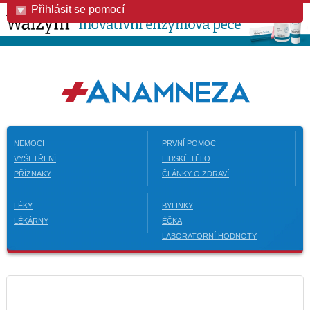
Přihlásit se pomocí
NEMOCI
PRVNÍ POMOC
VYŠETŘENÍ
LIDSKÉ TĚLO
PŘÍZNAKY
ČLÁNKY O ZDRAVÍ
LÉKY
BYLINKY
LÉKÁRNY
ÉČKA
LABORATORNÍ HODNOTY