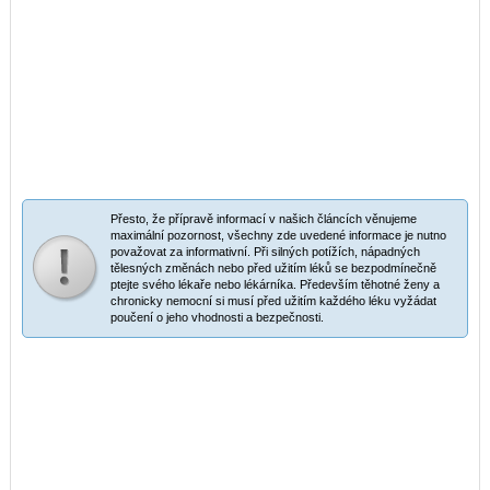
Přesto, že přípravě informací v našich článcích věnujeme
maximální pozornost, všechny zde uvedené informace je nutno
považovat za informativní. Při silných potížích, nápadných
tělesných změnách nebo před užitím léků se bezpodmínečně
ptejte svého lékaře nebo lékárníka. Především těhotné ženy a
chronicky nemocní si musí před užitím každého léku vyžádat
poučení o jeho vhodnosti a bezpečnosti.