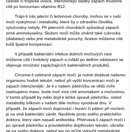
česnek či tropické ovoce, intenzivnější sladký zápach můžeme
cítit po konzumaci vitaminu B12.
Trápí-li nás jaterní či ledvinové choroby, mohou se v naší
moči vyskytnout i metabolity, které by u zdravého člověka
vylučovány nebyly. Při jaterních chorobách způsobují zápach
sirné aminokyseliny. Složení moči může změnit také cukrovka
(diabetes) nebo jiné metabolické poruchy. Aceton můžeme cítit
kvůli špatné kompenzaci.
V případě bakteriální infekce dolních močových cest
můžeme cítit i hnilobný zápach a zvlášť po delším odstavení se
objevuje množství zapáchajících bakteriálních produktů.
Chceme-li odstranit zápach moči, je nutné dodávat našemu
organismu hodně tekutin, neboť při vyšší koncentraci moči je
zápach intenzivnější. Je-li v našem jídelníčku ve větší míře
zastoupeno maso, bude moč více cítit amoniakem a močovinou.
V tomto případě by mělo dojít k lehké úpravě jídelníčku, neboť
metabolity bílkovin v našem těle mohou vyvolávat dnu. V
případě, že zápach moči doprovází i řezání či pálení při močení,
je na vině bakteriální zánět. Navštivte proto svého praktického
doktora, který vám nasadí antibiotika. Přetrvává-li zápach moči i
po úpravě jídelníčku a pravidelného doplňování tekutin, obraťte
se na svého doktora, neboť jen on může vyloučit metabolické