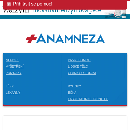
Přihlásit se pomocí
NEMOCI
PRVNÍ POMOC
VYŠETŘENÍ
LIDSKÉ TĚLO
PŘÍZNAKY
ČLÁNKY O ZDRAVÍ
LÉKY
BYLINKY
LÉKÁRNY
ÉČKA
LABORATORNÍ HODNOTY