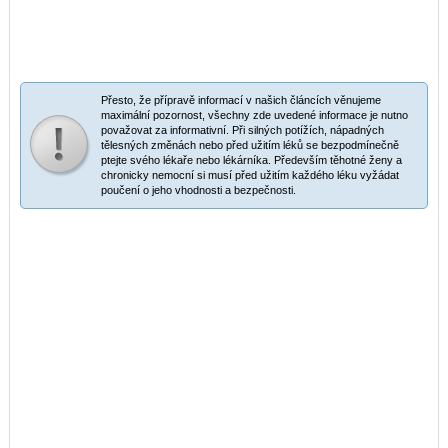
Přesto, že přípravě informací v našich článcích věnujeme
maximální pozornost, všechny zde uvedené informace je nutno
považovat za informativní. Při silných potížích, nápadných
tělesných změnách nebo před užitím léků se bezpodmínečně
ptejte svého lékaře nebo lékárníka. Především těhotné ženy a
chronicky nemocní si musí před užitím každého léku vyžádat
poučení o jeho vhodnosti a bezpečnosti.