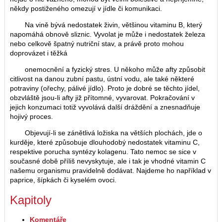
někdy postiženého omezují v jídle či komunikaci.
Na vině bývá nedostatek živin, většinou vitaminu B, který
napomáhá obnově sliznic. Vyvolat je může i nedostatek železa
nebo celkově špatný nutriční stav, a právě proto mohou
doprovázet i těžká
onemocnění a fyzický stres. U někoho může afty způsobit
citlivost na danou zubní pastu, ústní vodu, ale také některé
potraviny (ořechy, pálivé jídlo). Proto je dobré se těchto jídel,
obzvláště jsou-li afty již přítomné, vyvarovat. Pokračování v
jejich konzumaci totiž vyvolává další dráždění a znesnadňuje
hojivý proces.
Objevují-li se zánětlivá ložiska na větších plochách, jde o
kurděje, které způsobuje dlouhodobý nedostatek vitaminu C,
respektive porucha syntézy kolagenu. Tato nemoc se sice v
současné době příliš nevyskytuje, ale i tak je vhodné vitamin C
našemu organismu pravidelně dodávat. Najdeme ho například v
paprice, šípkách či kyselém ovoci.
Kapitoly
Komentáře