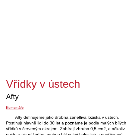
Vřídky v ústech
Afty
Komentáře
Afty definujeme jako drobná zánětlivá ložiska v ústech.
Postihují hlavně lidi do 30 let a poznáme je podle malých bílých
vřídků s červeným okrajem. Zabírají zhruba 0,5 cm2, a ačkoliv
nejde o nic vážného, mohou být velmi bolestivé a nepříjemné,