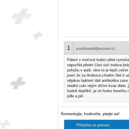
1
josefzasadil@seznam.cz
Pálení v močové trubici před vymoče
napuchlá přední část ústí trubice,bol
pohybu v autě, ráno to je lepší,večer 
jsem 3x za 4měsice,chodím 5let k u
nějakou bakterií dali antibiotika zas
sladké cukr nejím držím kvas dietu ,
hodně doplňků ,je mi horko horečku
jídle a piti
Komentujte, hodnoťte, ptejte se!
Přihlašte se pomocí