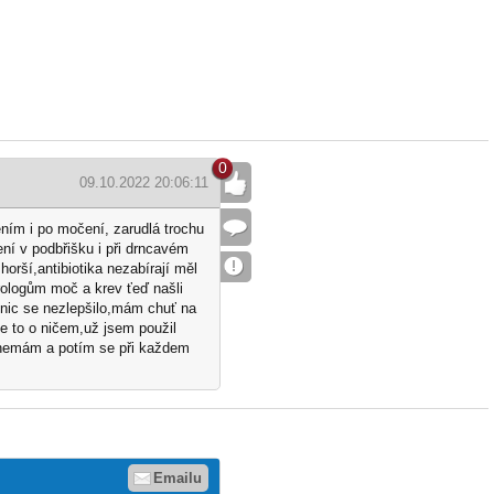
0
09.10.2022 20:06:11
Líbí
se
mi
Odpovědět
ním i po močení, zarudlá trochu
ení v podbřišku i při drncavém
Nahlásit
horší,antibiotika nezabírají měl
rologům moč a krev ťeď našli
e nic se nezlepšilo,mám chuť na
je to o ničem,už jsem použil
 nemám a potím se při každem
Emailu