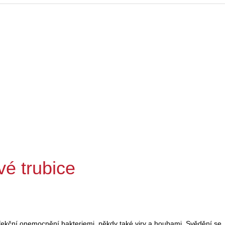
é trubice
fekční onemocnění bakteriemi, někdy také viry a houbami. Svědění se