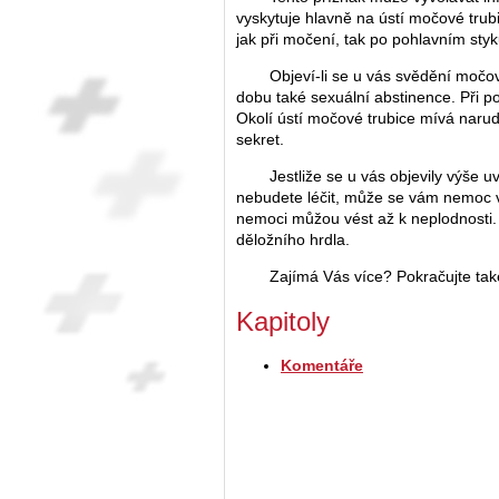
vyskytuje hlavně na ústí močové trub
jak při močení, tak po pohlavním styk
Objeví-li se u vás svědění močov
dobu také sexuální abstinence. Při 
Okolí ústí močové trubice mívá narud
sekret.
Jestliže se u vás objevily výše 
nebudete léčit, může se vám nemoc vr
nemoci můžou vést až k neplodnosti. Př
děložního hrdla.
Zajímá Vás více? Pokračujte ta
Kapitoly
Komentáře