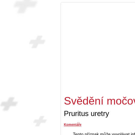
Svědění močov
Pruritus uretry
Komentáře
Tento příznak může vyvolávat in