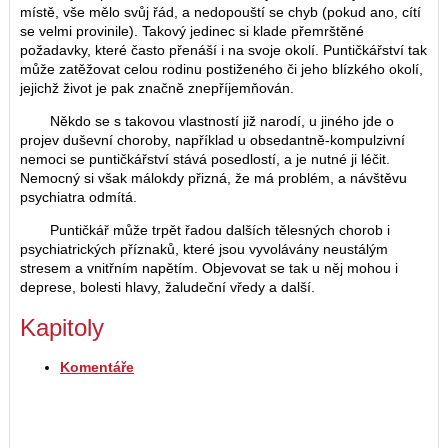
místě, vše mělo svůj řád, a nedopouští se chyb (pokud ano, cítí
se velmi provinile). Takový jedinec si klade přemrštěné
požadavky, které často přenáší i na svoje okolí. Puntičkářství tak
může zatěžovat celou rodinu postiženého či jeho blízkého okolí,
jejichž život je pak značně znepříjemňován.
Někdo se s takovou vlastností již narodí, u jiného jde o
projev duševní choroby, například u obsedantně-kompulzivní
nemoci se puntičkářství stává posedlostí, a je nutné ji léčit.
Nemocný si však málokdy přizná, že má problém, a návštěvu
psychiatra odmítá.
Puntičkář může trpět řadou dalších tělesných chorob i
psychiatrických příznaků, které jsou vyvolávány neustálým
stresem a vnitřním napětím. Objevovat se tak u něj mohou i
deprese, bolesti hlavy, žaludeční vředy a další.
Kapitoly
Komentáře