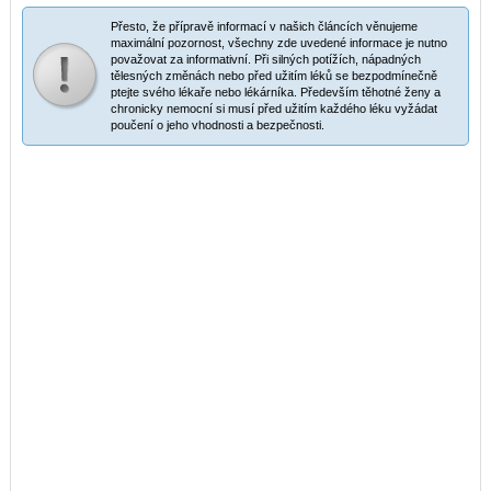
Přesto, že přípravě informací v našich článcích věnujeme
maximální pozornost, všechny zde uvedené informace je nutno
považovat za informativní. Při silných potížích, nápadných
tělesných změnách nebo před užitím léků se bezpodmínečně
ptejte svého lékaře nebo lékárníka. Především těhotné ženy a
chronicky nemocní si musí před užitím každého léku vyžádat
poučení o jeho vhodnosti a bezpečnosti.