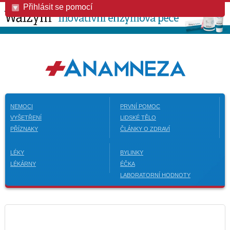
Přihlásit se pomocí
NEMOCI
PRVNÍ POMOC
VYŠETŘENÍ
LIDSKÉ TĚLO
PŘÍZNAKY
ČLÁNKY O ZDRAVÍ
LÉKY
BYLINKY
LÉKÁRNY
ÉČKA
LABORATORNÍ HODNOTY