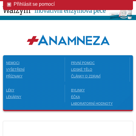
Přihlásit se pomocí
NEMOCI
PRVNÍ POMOC
VYŠETŘENÍ
LIDSKÉ TĚLO
PŘÍZNAKY
ČLÁNKY O ZDRAVÍ
LÉKY
BYLINKY
LÉKÁRNY
ÉČKA
LABORATORNÍ HODNOTY