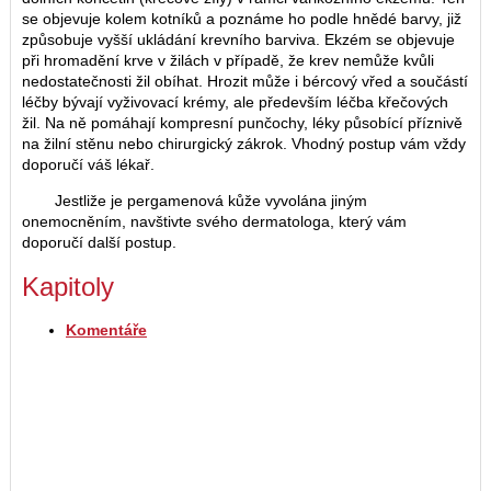
se objevuje kolem kotníků a poznáme ho podle hnědé barvy, již
způsobuje vyšší ukládání krevního barviva. Ekzém se objevuje
při hromadění krve v žilách v případě, že krev nemůže kvůli
nedostatečnosti žil obíhat. Hrozit může i bércový vřed a součástí
léčby bývají vyživovací krémy, ale především léčba křečových
žil. Na ně pomáhají kompresní punčochy, léky působící příznivě
na žilní stěnu nebo chirurgický zákrok. Vhodný postup vám vždy
doporučí váš lékař.
Jestliže je pergamenová kůže vyvolána jiným
onemocněním, navštivte svého dermatologa, který vám
doporučí další postup.
Kapitoly
Komentáře