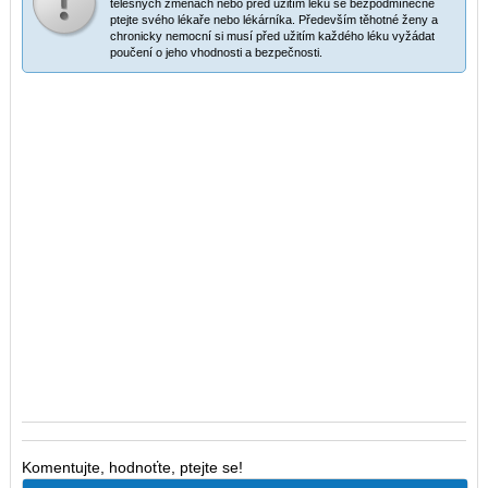
tělesných změnách nebo před užitím léků se bezpodmínečně
ptejte svého lékaře nebo lékárníka. Především těhotné ženy a
chronicky nemocní si musí před užitím každého léku vyžádat
poučení o jeho vhodnosti a bezpečnosti.
Komentujte, hodnoťte, ptejte se!