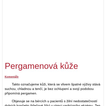
Pergamenová kůže
Komentáře
Takto označujeme kůži, která se vlivem špatné výživy stává
suchou, chladnou a tenčí, je bez ochlupení a svojí podobou
připomíná pergamen.
Objevuje se na bércích u pacientů s žilní nedostatečností
dolních končetin (křečové žíly) v rámci varikózního ekzému. Ten