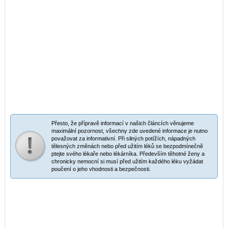
Přesto, že přípravě informací v našich článcích věnujeme
maximální pozornost, všechny zde uvedené informace je nutno
považovat za informativní. Při silných potížích, nápadných
tělesných změnách nebo před užitím léků se bezpodmínečně
ptejte svého lékaře nebo lékárníka. Především těhotné ženy a
chronicky nemocní si musí před užitím každého léku vyžádat
poučení o jeho vhodnosti a bezpečnosti.