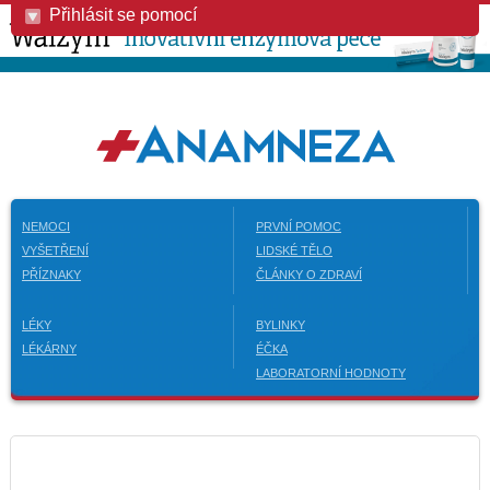
Přihlásit se pomocí
NEMOCI
PRVNÍ POMOC
VYŠETŘENÍ
LIDSKÉ TĚLO
PŘÍZNAKY
ČLÁNKY O ZDRAVÍ
LÉKY
BYLINKY
LÉKÁRNY
ÉČKA
LABORATORNÍ HODNOTY