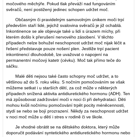
močového měchýře. Pokud tlak převáží nad fungováním
svěračů, není postižený jedinec schopen udržet moč.
Občasným či pravidelným samovolným únikem moči trpí
především staří lidé, jejichž svalovina svěračů je již ochablá.
Inkontinence se ale objevuje také u lidí s úrazem míchy, při
kterém došlo k přerušení nervového zásobení. V těchto
případech nelze bohužel neschopnost udržet moč nijak léčit a
řešení představuje pouze nošení plen. Jestliže trpí pacient
inkontinencí dlouhodobě, lze uvažovat o napojení na
permanentní močový katetr (cévku). Moč tak přímo teče do
sáčku.
Malé děti nejsou také často schopny moč udržet, a to
většinou až do 5. roku věku. S nočním pomočováním se však
můžeme setkat i u starších dětí, za což může v některých
případech snížená aktivita antidiuretického hormonu (ADH). Ten
má způsobovat zadržování moči v noci či při dehydrataci. Děti
mohou kvůli nočnímu pomočování trpět pocity méněcennosti,
stydí se nebo se bojí prozrazení. Někdy za neschopnost udržet
v noci moč může u dětí i stres v rodině či ve škole.
Je vhodné obrátit se na dětského doktora, který může
doporučit podávání syntetického antidiuretického hormonu nebo