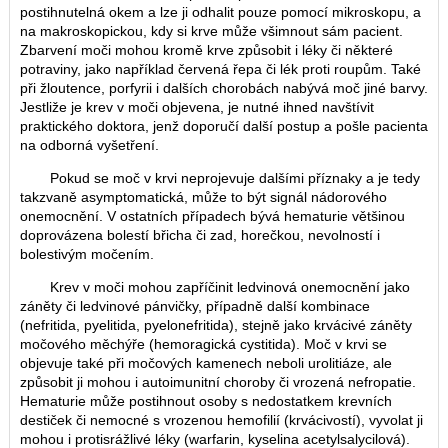
postihnutelná okem a lze ji odhalit pouze pomocí mikroskopu, a
na makroskopickou, kdy si krve může všimnout sám pacient.
Zbarvení moči mohou kromě krve způsobit i léky či některé
potraviny, jako například červená řepa či lék proti roupům. Také
při žloutence, porfyrii i dalších chorobách nabývá moč jiné barvy.
Jestliže je krev v moči objevena, je nutné ihned navštívit
praktického doktora, jenž doporučí další postup a pošle pacienta
na odborná vyšetření.
Pokud se moč v krvi neprojevuje dalšími příznaky a je tedy
takzvaně asymptomatická, může to být signál nádorového
onemocnění. V ostatních případech bývá hematurie většinou
doprovázena bolestí břicha či zad, horečkou, nevolností i
bolestivým močením.
Krev v moči mohou zapříčinit ledvinová onemocnění jako
záněty či ledvinové pánvičky, případně další kombinace
(nefritida, pyelitida, pyelonefritida), stejně jako krvácivé záněty
močového měchýře (hemoragická cystitida). Moč v krvi se
objevuje také při močových kamenech neboli urolitiáze, ale
způsobit ji mohou i autoimunitní choroby či vrozená nefropatie.
Hematurie může postihnout osoby s nedostatkem krevních
destiček či nemocné s vrozenou hemofilií (krvácivostí), vyvolat ji
mohou i protisrážlivé léky (warfarin, kyselina acetylsalycilová).