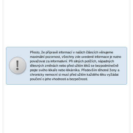
Přesto, že přípravě informací v našich článcích věnujeme
maximální pozornost, všechny zde uvedené informace je nutno
považovat za informativní. Při silných potížích, nápadných
tělesných změnách nebo před užitím léků se bezpodmínečně
ptejte svého lékaře nebo lékárníka. Především těhotné ženy a
chronicky nemocní si musí před užitím každého léku vyžádat
poučení o jeho vhodnosti a bezpečnosti.