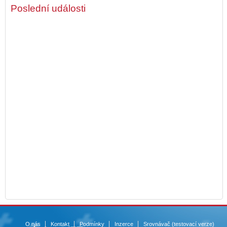
Poslední události
O nás
Kontakt
Podmínky
Inzerce
Srovnávač (testovací verze)