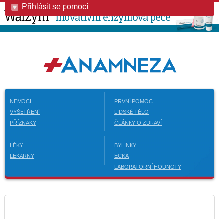
Přihlásit se pomocí
NEMOCI
PRVNÍ POMOC
VYŠETŘENÍ
LIDSKÉ TĚLO
PŘÍZNAKY
ČLÁNKY O ZDRAVÍ
LÉKY
BYLINKY
LÉKÁRNY
ÉČKA
LABORATORNÍ HODNOTY