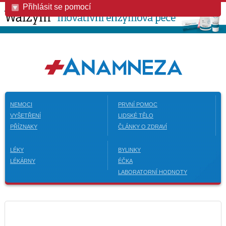
Přihlásit se pomocí
NEMOCI
PRVNÍ POMOC
VYŠETŘENÍ
LIDSKÉ TĚLO
PŘÍZNAKY
ČLÁNKY O ZDRAVÍ
LÉKY
BYLINKY
LÉKÁRNY
ÉČKA
LABORATORNÍ HODNOTY