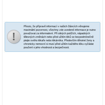
Přesto, že přípravě informací v našich článcích věnujeme
maximální pozornost, všechny zde uvedené informace je nutno
považovat za informativní. Při silných potížích, nápadných
tělesných změnách nebo před užitím léků se bezpodmínečně
ptejte svého lékaře nebo lékárníka. Především těhotné ženy a
chronicky nemocní si musí před užitím každého léku vyžádat
poučení o jeho vhodnosti a bezpečnosti.