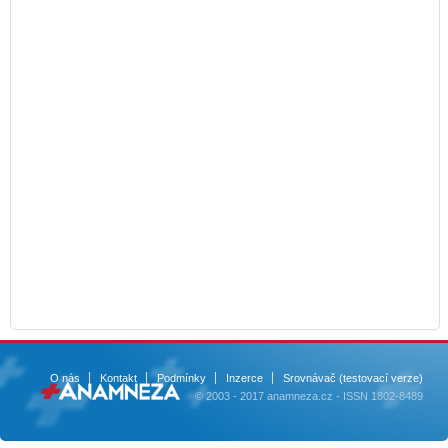
O nás
Kontakt
Podmínky
Inzerce
Srovnávač (testovací verze)
© 2003 - 2017 anamneza.cz - ISSN 1802-8489