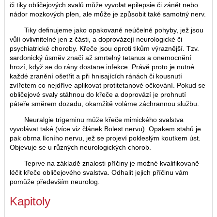
či tiky obličejových svalů může vyvolat epilepsie či zánět nebo
nádor mozkových plen, ale může je způsobit také samotný nerv.
Tiky definujeme jako opakované neúčelné pohyby, jež jsou
vůlí ovlivnitelné jen z části, a doprovázejí neurologické či
psychiatrické choroby. Křeče jsou oproti tikům výraznější. Tzv.
sardonický úsměv značí až smrtelný tetanus a onemocnění
hrozí, když se do rány dostane infekce. Právě proto je nutné
každé zranění ošetřit a při hnisajících ránách či kousnutí
zvířetem co nejdříve aplikovat protitetanové očkování. Pokud se
obličejové svaly stáhnou do křeče a doprovází je prohnutí
páteře směrem dozadu, okamžitě voláme záchrannou službu.
Neuralgie trigeminu může křeče mimického svalstva
vyvolávat také (více viz článek Bolest nervu). Opakem stahů je
pak obrna lícního nervu, jež se projeví pokleslým koutkem úst.
Objevuje se u různých neurologických chorob.
Teprve na základě znalosti příčiny je možné kvalifikovaně
léčit křeče obličejového svalstva. Odhalit jejich příčinu vám
pomůže především neurolog.
Kapitoly