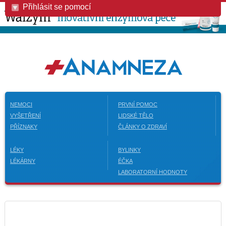
Přihlásit se pomocí
NEMOCI
PRVNÍ POMOC
VYŠETŘENÍ
LIDSKÉ TĚLO
PŘÍZNAKY
ČLÁNKY O ZDRAVÍ
LÉKY
BYLINKY
LÉKÁRNY
ÉČKA
LABORATORNÍ HODNOTY