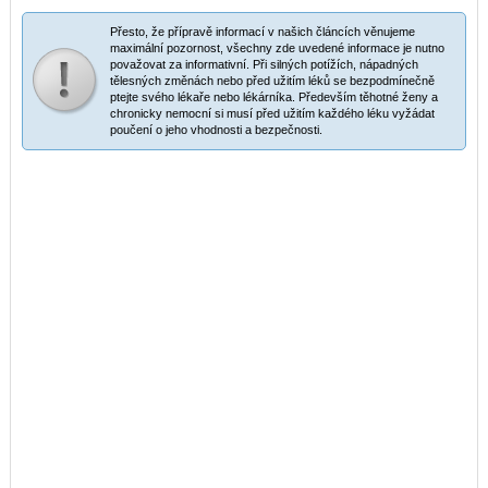
Přesto, že přípravě informací v našich článcích věnujeme
maximální pozornost, všechny zde uvedené informace je nutno
považovat za informativní. Při silných potížích, nápadných
tělesných změnách nebo před užitím léků se bezpodmínečně
ptejte svého lékaře nebo lékárníka. Především těhotné ženy a
chronicky nemocní si musí před užitím každého léku vyžádat
poučení o jeho vhodnosti a bezpečnosti.