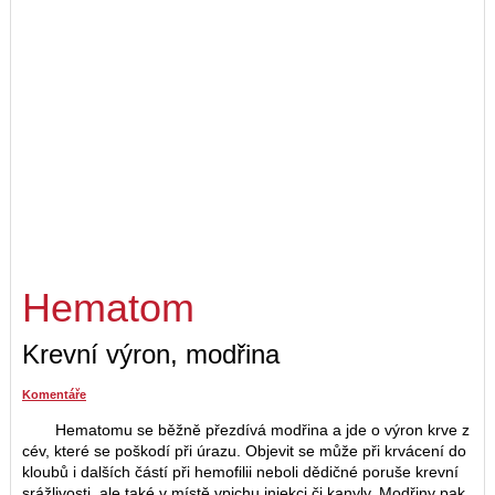
Hematom
Krevní výron, modřina
Komentáře
Hematomu se běžně přezdívá modřina a jde o výron krve z
cév, které se poškodí při úrazu. Objevit se může při krvácení do
kloubů i dalších částí při hemofilii neboli dědičné poruše krevní
srážlivosti, ale také v místě vpichu injekci či kanyly. Modřiny pak