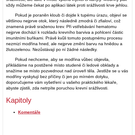
vždy můžeme čekat po aplikaci látek proti srážlivosti krve jehlou.
Pokud je poraněn kloub či dojde k tupému úrazu, objeví se
většinou nejprve otok, který následně zmodrá či zfialoví, což
znamená právě sraženou krev. Při vstřebávání hematomu
nejprve dochází k rozkladu krevního barviva a pohlcení částic
imunitními buňkami. Právě kvůli tomuto postupnému procesu
nezmizí modřina hned, ale nejprve změní barvu na hnědou a
žlutozelenou. Nezůstávají po ní žádné následky.
Pokud nechceme, aby se modřina vůbec objevila,
přikládáme na postižené místo studené či ledové obklady a
snažíme se místo pozvednout nad úroveň těla. Jestliže se u vás
modřiny vyskytují bez příčiny či jen po mírném dotyku,
doporučujeme vám vyšetření u vašeho praktického lékaře,
abyste zjistili, zda netrpíte poruchou krevní srážlivosti.
Kapitoly
Komentáře