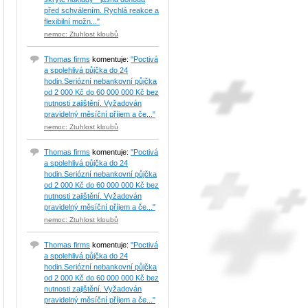
před schválením. Rychlá reakce a
flexibilní možn..."
nemoc: Ztuhlost kloubů
Thomas firms
komentuje:
"Poctivá
a spolehlivá půjčka do 24
hodin.Seriózní nebankovní půjčka
od 2 000 Kč do 60 000 000 Kč bez
nutnosti zajištění. Vyžadován
pravidelný měsíční příjem a če..."
nemoc: Ztuhlost kloubů
Thomas firms
komentuje:
"Poctivá
a spolehlivá půjčka do 24
hodin.Seriózní nebankovní půjčka
od 2 000 Kč do 60 000 000 Kč bez
nutnosti zajištění. Vyžadován
pravidelný měsíční příjem a če..."
nemoc: Ztuhlost kloubů
Thomas firms
komentuje:
"Poctivá
a spolehlivá půjčka do 24
hodin.Seriózní nebankovní půjčka
od 2 000 Kč do 60 000 000 Kč bez
nutnosti zajištění. Vyžadován
pravidelný měsíční příjem a če..."