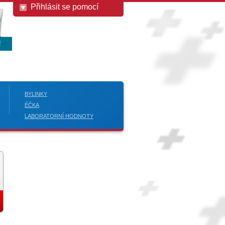
Přihlásit se pomocí
BYLINKY
ÉČKA
LABORATORNÍ HODNOTY