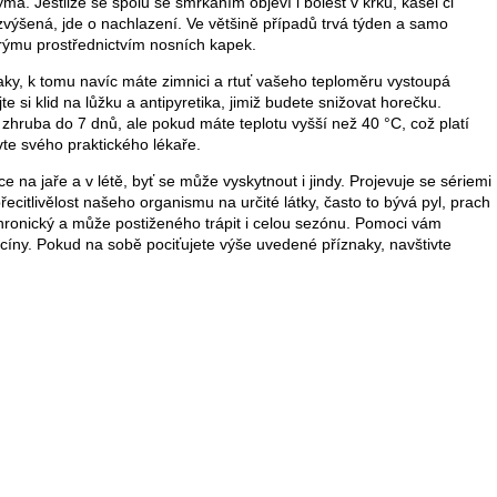
ma. Jestliže se spolu se smrkáním objeví i bolest v krku, kašel či
 zvýšená, jde o nachlazení. Ve většině případů trvá týden a samo
: rýmu prostřednictvím nosních kapek.
naky, k tomu navíc máte zimnici a rtuť vašeho teploměru vystoupá
te si klid na lůžku a antipyretika, jimiž budete snižovat horečku.
hruba do 7 dnů, ale pokud máte teplotu vyšší než 40 °C, což platí
vte svého praktického lékaře.
e na jaře a v létě, byť se může vyskytnout i jindy. Projevuje se sériemi
řecitlivělost našeho organismu na určité látky, často to bývá pyl, prach
 chronický a může postiženého trápit i celou sezónu. Pomoci vám
cíny. Pokud na sobě pociťujete výše uvedené příznaky, navštivte