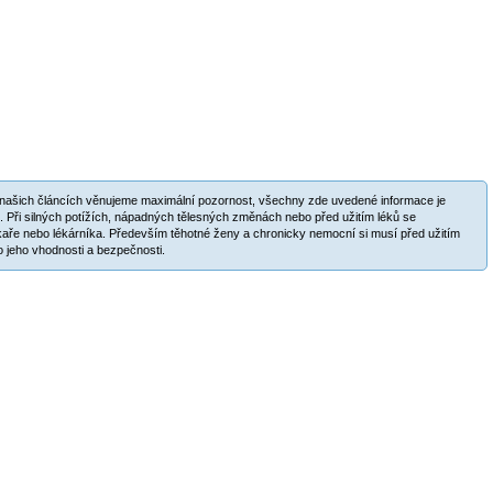
v našich článcích věnujeme maximální pozornost, všechny zde uvedené informace je
. Při silných potížích, nápadných tělesných změnách nebo před užitím léků se
aře nebo lékárníka. Především těhotné ženy a chronicky nemocní si musí před užitím
 jeho vhodnosti a bezpečnosti.