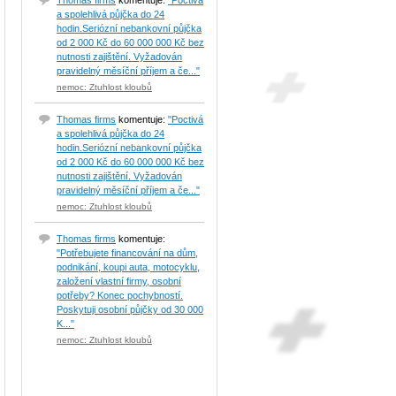
Thomas firms
komentuje:
"Poctivá
a spolehlivá půjčka do 24
hodin.Seriózní nebankovní půjčka
od 2 000 Kč do 60 000 000 Kč bez
nutnosti zajištění. Vyžadován
pravidelný měsíční příjem a če..."
nemoc: Ztuhlost kloubů
Thomas firms
komentuje:
"Poctivá
a spolehlivá půjčka do 24
hodin.Seriózní nebankovní půjčka
od 2 000 Kč do 60 000 000 Kč bez
nutnosti zajištění. Vyžadován
pravidelný měsíční příjem a če..."
nemoc: Ztuhlost kloubů
Thomas firms
komentuje:
"Potřebujete financování na dům,
podnikání, koupi auta, motocyklu,
založení vlastní firmy, osobní
potřeby? Konec pochybností.
Poskytuji osobní půjčky od 30 000
K..."
nemoc: Ztuhlost kloubů