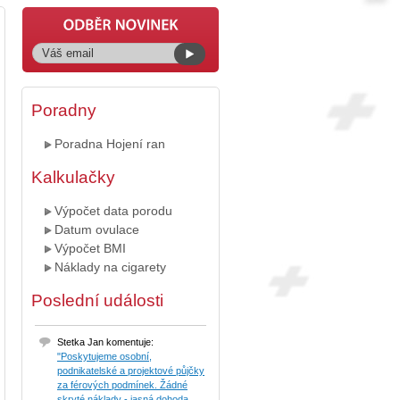
Poradny
Poradna Hojení ran
Kalkulačky
Výpočet data porodu
Datum ovulace
Výpočet BMI
Náklady na cigarety
Poslední události
Stetka Jan komentuje:
"Poskytujeme osobní,
podnikatelské a projektové půjčky
za férových podmínek. Žádné
skryté náklady - jasná dohoda