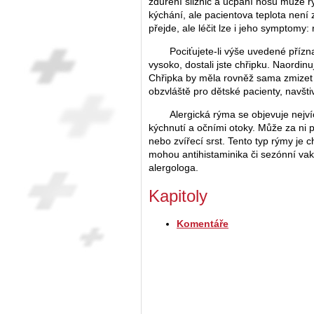
zduření sliznic a ucpání nosu může rý
kýchání, ale pacientova teplota není
přejde, ale léčit lze i jeho symptomy
Pociťujete-li výše uvedené příz
vysoko, dostali jste chřipku. Naordinuj
Chřipka by měla rovněž sama zmizet z
obzvláště pro dětské pacienty, navšti
Alergická rýma se objevuje nejvíc
kýchnutí a očními otoky. Může za ni p
nebo zvířecí srst. Tento typ rýmy je
mohou antihistaminika či sezónní vak
alergologa.
Kapitoly
Komentáře