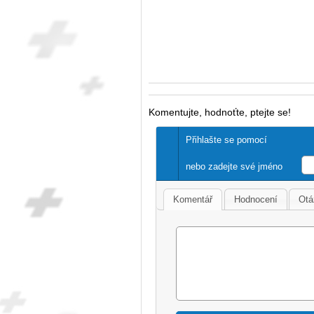
Komentujte, hodnoťte, ptejte se!
Přihlašte se pomocí
nebo zadejte své jméno
Komentář
Hodnocení
Otá