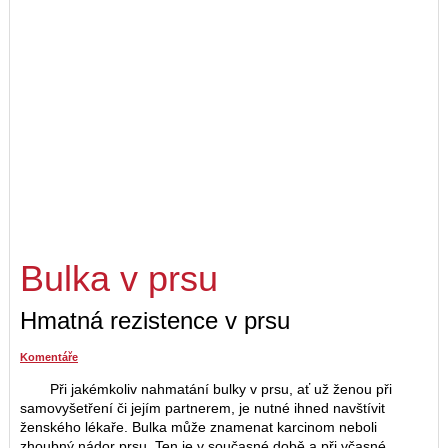
Bulka v prsu
Hmatná rezistence v prsu
Komentáře
Při jakémkoliv nahmatání bulky v prsu, ať už ženou při
samovyšetření či jejím partnerem, je nutné ihned navštívit
ženského lékaře. Bulka může znamenat karcinom neboli
zhoubný nádor prsu. Ten je v současné době a při včasné