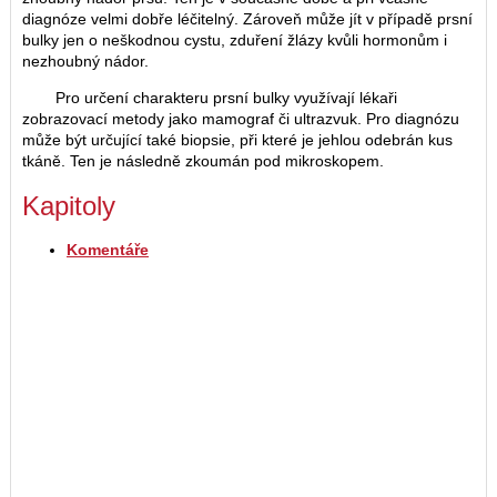
diagnóze velmi dobře léčitelný. Zároveň může jít v případě prsní
bulky jen o neškodnou cystu, zduření žlázy kvůli hormonům i
nezhoubný nádor.
Pro určení charakteru prsní bulky využívají lékaři
zobrazovací metody jako mamograf či ultrazvuk. Pro diagnózu
může být určující také biopsie, při které je jehlou odebrán kus
tkáně. Ten je následně zkoumán pod mikroskopem.
Kapitoly
Komentáře