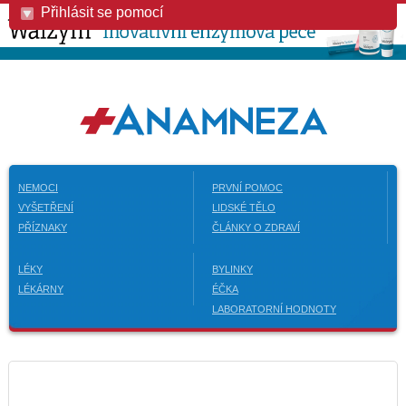
Přihlásit se pomocí
NEMOCI
PRVNÍ POMOC
VYŠETŘENÍ
LIDSKÉ TĚLO
PŘÍZNAKY
ČLÁNKY O ZDRAVÍ
LÉKY
BYLINKY
LÉKÁRNY
ÉČKA
LABORATORNÍ HODNOTY