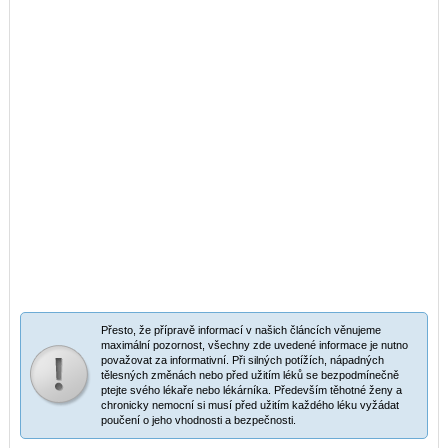
Přesto, že přípravě informací v našich článcích věnujeme
maximální pozornost, všechny zde uvedené informace je nutno
považovat za informativní. Při silných potížích, nápadných
tělesných změnách nebo před užitím léků se bezpodmínečně
ptejte svého lékaře nebo lékárníka. Především těhotné ženy a
chronicky nemocní si musí před užitím každého léku vyžádat
poučení o jeho vhodnosti a bezpečnosti.