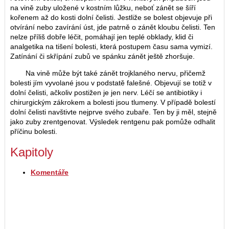
na vině zuby uložené v kostním lůžku, neboť zánět se šíří
kořenem až do kosti dolní čelisti. Jestliže se bolest objevuje při
otvírání nebo zavírání úst, jde patrně o zánět kloubu čelisti. Ten
nelze příliš dobře léčit, pomáhají jen teplé obklady, klid či
analgetika na tišení bolesti, která postupem času sama vymizí.
Zatínání či skřípání zubů ve spánku zánět ještě zhoršuje.
Na vině může být také zánět trojklaného nervu, přičemž
bolesti jím vyvolané jsou v podstatě falešné. Objevují se totiž v
dolní čelisti, ačkoliv postižen je jen nerv. Léčí se antibiotiky i
chirurgickým zákrokem a bolesti jsou tlumeny. V případě bolestí
dolní čelisti navštivte nejprve svého zubaře. Ten by ji měl, stejně
jako zuby zrentgenovat. Výsledek rentgenu pak pomůže odhalit
příčinu bolesti.
Kapitoly
Komentáře