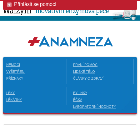
Přihlásit se pomocí
NEMOCI
PRVNÍ POMOC
VYŠETŘENÍ
LIDSKÉ TĚLO
PŘÍZNAKY
ČLÁNKY O ZDRAVÍ
LÉKY
BYLINKY
LÉKÁRNY
ÉČKA
LABORATORNÍ HODNOTY