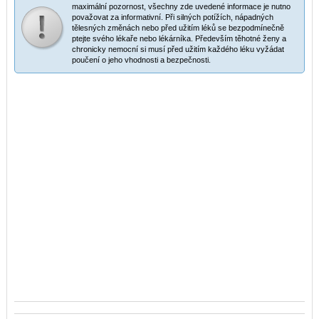
maximální pozornost, všechny zde uvedené informace je nutno
považovat za informativní. Při silných potížích, nápadných
tělesných změnách nebo před užitím léků se bezpodmínečně
ptejte svého lékaře nebo lékárníka. Především těhotné ženy a
chronicky nemocní si musí před užitím každého léku vyžádat
poučení o jeho vhodnosti a bezpečnosti.