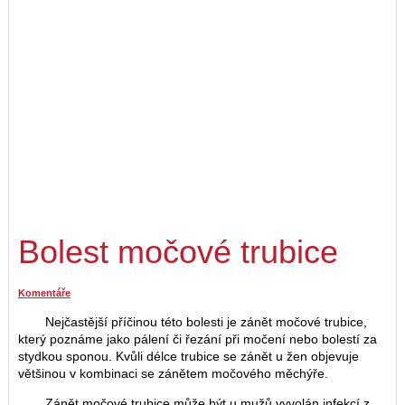
Bolest močové trubice
Komentáře
Nejčastější příčinou této bolesti je zánět močové trubice,
který poznáme jako pálení či řezání při močení nebo bolestí za
stydkou sponou. Kvůli délce trubice se zánět u žen objevuje
většinou v kombinaci se zánětem močového měchýře.
Zánět močové trubice může být u mužů vyvolán infekcí z