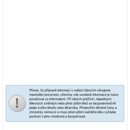
Přesto, že přípravě informací v našich článcích věnujeme
maximální pozornost, všechny zde uvedené informace je nutno
považovat za informativní. Při silných potížích, nápadných
tělesných změnách nebo před užitím léků se bezpodmínečně
ptejte svého lékaře nebo lékárníka. Především těhotné ženy a
chronicky nemocní si musí před užitím každého léku vyžádat
poučení o jeho vhodnosti a bezpečnosti.