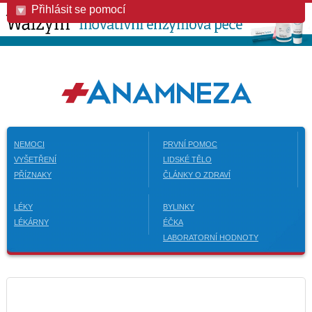
Přihlásit se pomocí
NEMOCI
PRVNÍ POMOC
VYŠETŘENÍ
LIDSKÉ TĚLO
PŘÍZNAKY
ČLÁNKY O ZDRAVÍ
LÉKY
BYLINKY
LÉKÁRNY
ÉČKA
LABORATORNÍ HODNOTY