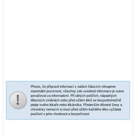
Přesto, že přípravě informací v našich článcích věnujeme
maximální pozornost, všechny zde uvedené informace je nutno
považovat za informativní. Při silných potížích, nápadných
tělesných změnách nebo před užitím léků se bezpodmínečně
ptejte svého lékaře nebo lékárníka. Především těhotné ženy a
chronicky nemocní si musí před užitím každého léku vyžádat
poučení o jeho vhodnosti a bezpečnosti.