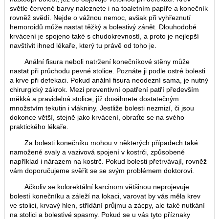
světle červené barvy naleznete i na toaletním papíře a konečník
rovněž svědí. Nejde o vážnou nemoc, avšak při vyhřeznutí
hemoroidů může nastat těžký a bolestivý zánět. Dlouhodobé
krvácení je spojeno také s chudokrevností, a proto je nejlepší
navštívit ihned lékaře, který tu právě od toho je.
Anální fisura neboli natržení konečníkové stěny může
nastat při průchodu pevné stolice. Poznáte ji podle ostré bolesti
a krve při defekaci. Pokud anální fisura neodezní sama, je nutný
chirurgický zákrok. Mezi preventivní opatření patří především
měkká a pravidelná stolice, jíž dosáhnete dostatečným
množstvím tekutin i vlákniny. Jestliže bolesti nezmizí, či jsou
dokonce větší, stejně jako krvácení, obraťte se na svého
praktického lékaře.
Za bolesti konečníku mohou v některých případech také
namožené svaly a vazivová spojení v kostrči, způsobené
například i nárazem na kostrč. Pokud bolesti přetrvávají, rovněž
vám doporučujeme svěřit se se svým problémem doktorovi.
Ačkoliv se kolorektální karcinom většinou neprojevuje
bolestí konečníku a záleží na lokaci, varovat by vás měla krev
ve stolici, krvavý hlen, střídání průjmu a zácpy, ale také nutkání
na stolici a bolestivé spasmy. Pokud se u vás tyto příznaky