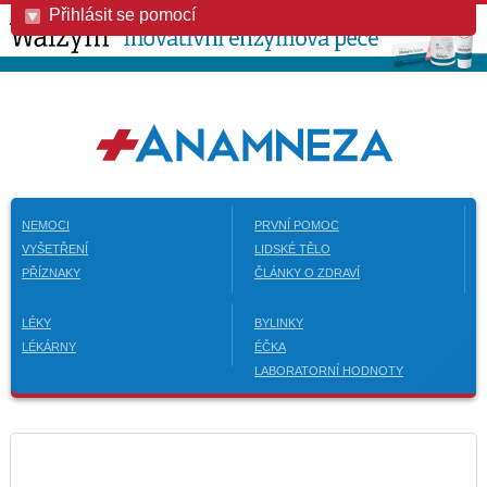
Přihlásit se pomocí
NEMOCI
PRVNÍ POMOC
VYŠETŘENÍ
LIDSKÉ TĚLO
PŘÍZNAKY
ČLÁNKY O ZDRAVÍ
LÉKY
BYLINKY
LÉKÁRNY
ÉČKA
LABORATORNÍ HODNOTY