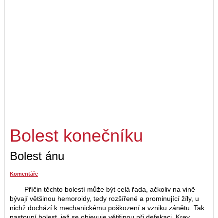
Bolest konečníku
Bolest ánu
Komentáře
Příčin těchto bolestí může být celá řada, ačkoliv na vině
bývají většinou hemoroidy, tedy rozšířené a prominující žíly, u
nichž dochází k mechanickému poškození a vzniku zánětu. Tak
nastoupí bolest, jež se objevuje většinou při defekaci. Krev