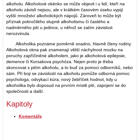
alkoholu. Alkoholové okénko se může objevit i u lidí, kteří na
alkoholu závislí nejsou, ale v krátkém časovém úseku vypijí
vyšší množství alkoholických nápojů. Zároveň to může být
příznak pokročilého stupně alkoholismu či častého a
nadměrného pití u jedince, u něhož se zatím závislost
nerozvinula.
Alkoholika poznáme poměrně snadno, hlavně členy rodiny.
Alkoholová okna pak znamenají větší náchylnost mozku na
poruchy zapříčiněné alkoholem, jako je alkoholová epilepsie,
demence či Korsakova psychóza. Nejen proto je třeba
skoncovat s pitím alkoholu, a to buď za pomoci odborníků, nebo
sám. Při boji se závislostí na alkoholu pomůže odborná pomoc
psychologa, odvykací kúra, nový žebříček hodnot, kdy u
alkoholika bylo doposud na prvním místě pití, zapojení se do
společnosti a další.
Kapitoly
Komentáře