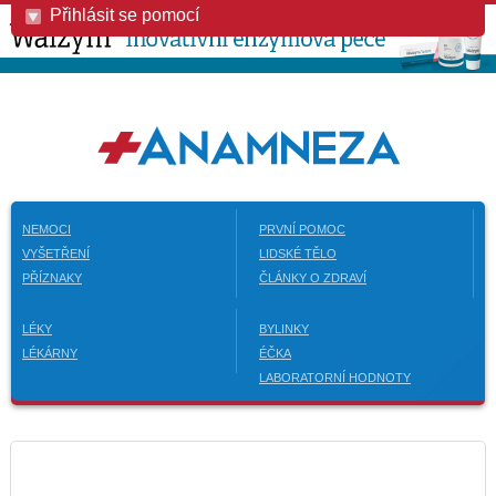
Přihlásit se pomocí
NEMOCI
PRVNÍ POMOC
VYŠETŘENÍ
LIDSKÉ TĚLO
PŘÍZNAKY
ČLÁNKY O ZDRAVÍ
LÉKY
BYLINKY
LÉKÁRNY
ÉČKA
LABORATORNÍ HODNOTY