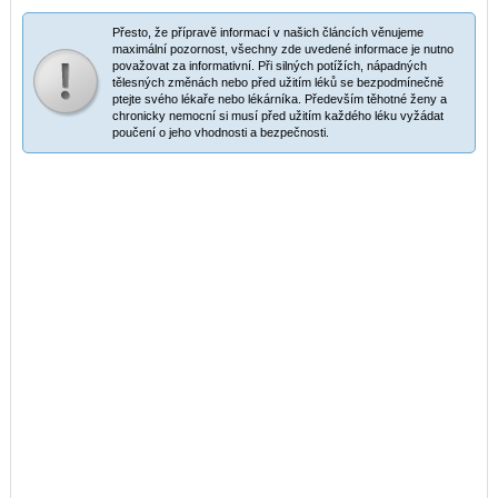
Přesto, že přípravě informací v našich článcích věnujeme
maximální pozornost, všechny zde uvedené informace je nutno
považovat za informativní. Při silných potížích, nápadných
tělesných změnách nebo před užitím léků se bezpodmínečně
ptejte svého lékaře nebo lékárníka. Především těhotné ženy a
chronicky nemocní si musí před užitím každého léku vyžádat
poučení o jeho vhodnosti a bezpečnosti.